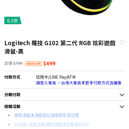
6.3折
Logitech 羅技 G102 第二代 RGB 炫彩遊戲
滑鼠-黑
$499
定價
$799
網路限定價
付款方式
信用卡/LINE Pay/ATM
請登入會員 ，台灣大會員享更多付款方式及優惠
分期付款
＊實際可分期數、適用利率，請以購物車顯示為主
相關活動
信用卡分期
娛樂滿載★滿額登記抽豪華影音好禮
8/10前~爸氣加碼 購物滿額滿件最高送$68
分期數
每期金額
配合銀行/業者