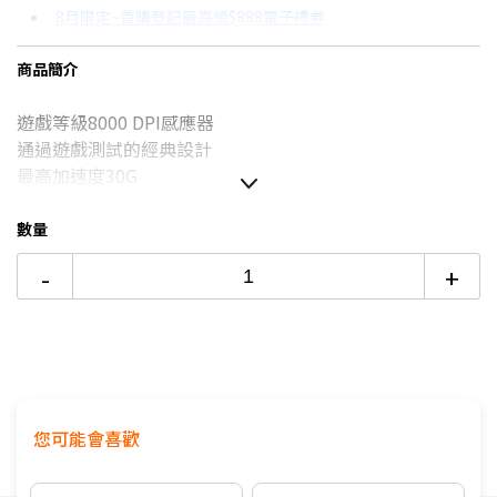
8月限定~首購登記最高領$888電子禮券
3期
$177
18家銀行/業者
8/15前~指定購物滿額最高回饋25%
商品簡介
6期
$88
18家銀行/業者
台灣大哥大Open Possible聯名卡滿額最高回饋25%
遊戲等級8000 DPI感應器
12期
$44
18家銀行/業者
更多信用卡分期0利率滿額享回饋
通過遊戲測試的經典設計
24期
$22
18家銀行/業者
最高加速度30G
有線/無線：有線
適用系統：Windows, Ma
數量
尺寸/重量：116.6x62.15x38.2mm / 85g
-
+
包裝內容：遊戲滑鼠, 使用者文件
保固年限：2年
您可能會喜歡