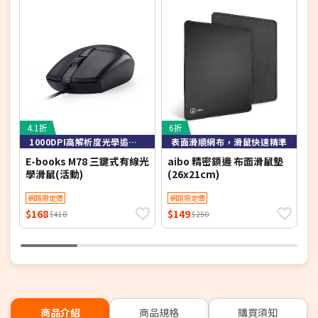
4.1折
6折
4
1000DPI高解析度光學追蹤技術，定位精準
表面滑順網布，滑鼠快速精準
E-books M78 三鍵式有線光
aibo 精密鎖邊 布面滑鼠墊
E
學滑鼠(活動)
(26x21cm)
網路限定價
網路限定價
$168
$149
$
$418
$250
商品介紹
商品規格
購買須知