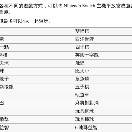
種不同的遊戲方式，可以將 Nintendo Switch 主機平
樂趣。
訊最多可以4人一起遊玩。
雙陸棋
豪
西洋骨牌
一點
四子棋
五將棋
英國十字戲
夫球
飛鏢
球
比大小
骰子
章魚燒
新接龍
五子棋
軌道車
巴
麻將對對消
玩具網球
拳擊
玩具棒球
益智
6 連珠益智