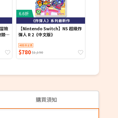
6.6折
6.4折
《炸彈人》系列最新作
專為合作模
大冒險
【Nintendo Switch】NS 超級炸
NS 任天堂 S
凍類比
彈人 R 2《中文版》
版
網路限定價
網路限定價
$780
$820
$1,190
$1,290
購買須知