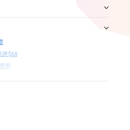
車顯示為主
禮
配合銀行/業者
送$68
子禮券
18家銀行/業者
卡滿額最高回饋25%
18家銀行/業者
機規格比較→點我看達人教你買
18家銀行/業者
18家銀行/業者