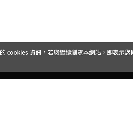
cookies 資訊，若您繼續瀏覽本網站，即表示
客戶服務
會員權益
關於
常見問題
會員隱私與權益
品牌
大宗採購方案
購物條款
網站