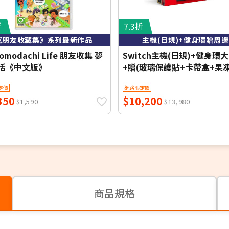
折
7.3折
《朋友收藏集》系列最新作品
主機(日規)+健身環贈周邊
Tomodachi Life 朋友收集 夢
Switch主機(日規)+健身環
活《中文版》
+贈(玻璃保護貼+卡帶盒+果
套)
定價
網路限定價
350
$10,200
$1,590
$13,980
商品規格