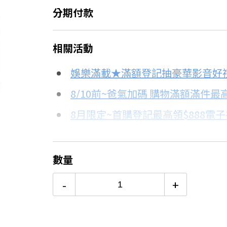
分期付款
＊實際可分期數、適用利率，請以購物
相關活動
信用卡分期
娛樂滿載★滿額登記抽豪華影音好
分期數
每期金額
8/10前~爸氣加碼 購物滿額滿件最高
8月限定~首購登記最高領$888電
3期
$313
台灣大哥大Open Possible聯名
6期
$156
更多信用卡分期0利率滿額享回饋
數量
Switch OLED 與 Switch主
12期
$78
-
+
24期
$40