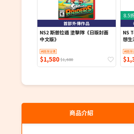
8.5
首部外傳作品
NS2 斯普拉遁 塗擊隊《日版封面
NS 
中文版》
想生
網路限定價
網路限
$1,580
$1,
$1,680
商品介紹