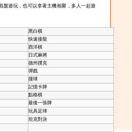
放當成遊戲盤遊玩，也可以拿著主機相聚，多人一起遊
黑白棋
快速接龍
西洋棋
日式麻將
德州撲克
彈戲
撞球
記憶卡牌
點格棋
最後一張牌
玩具足球
坦克對決