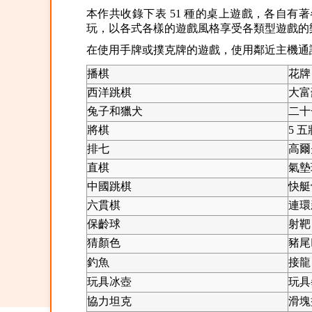
本作共收錄下表 51 種的桌上遊戲，各自有著各
玩，以各式各樣的遊戲風格享受各類型遊戲的
在使用手牌或撲克牌的遊戲，使用鄰近主機通
播棋
花牌
西洋跳棋
大富
兔子和獵犬
二十
將棋
5 
排七
高爾
直棋
氣墊
中國跳棋
快艇
六貫棋
連環
保齡球
射靶
猜顏色
豬尾
釣魚
接龍
玩具冰壺
玩具
協力坦克
滑塊