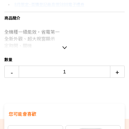
8月限定~首購登記最高領$888電子禮券
3期 0利率
$4,136
18家銀行/業者
台灣大哥大Open Possible聯名卡滿額最高回饋25%
商品簡介
6期
$2,213
18家銀行/業者
更多信用卡分期0利率滿額享回饋
全機種一級能效，省電第一
12期
$1,106
18家銀行/業者
電視降到底破盤
全新外觀、超大視窗顯示
除濕機挑選七大重點！→點我看達人教你買
24期
$568
18家銀行/業者
定時開、關機
數量
-
+
您可能會喜歡