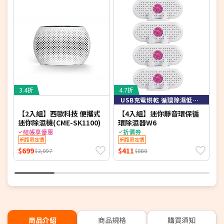
3.4折
4.7折
7
USB充電烘乾 循環除濕低碳節能
【2入組】西歐科技 便攜式
【4入組】迷你靜音環保循
S
迷你除濕機(CME-SK1100)
環除濕器W6
8
結帳享優惠
折價券
網路限定價
網路限定價
$699
$411
$
$2,097
$880
商品介紹
商品規格
購買須知