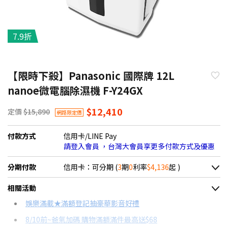
7.9折
【限時下殺】Panasonic 國際牌 12L
nanoe微電腦除濕機 F-Y24GX
$12,410
定價
$15,890
網路限定價
付款方式
信用卡/LINE Pay
請登入會員 ，台灣大會員享更多付款方式及優惠
分期付款
信用卡：可分期 (
3
期
0
利率
$4,136
起 )
＊實際可分期數、適用利率，請以購物車顯示為主
相關活動
信用卡分期
娛樂滿載★滿額登記抽豪華影音好禮
8/10前~爸氣加碼 購物滿額滿件最高送$68
分期數
每期金額
配合銀行/業者