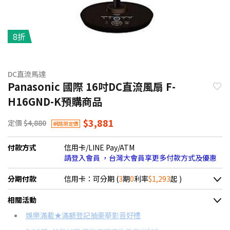
8折
DC直流馬達
Panasonic 國際 16吋DC直流風扇 F-
H16GND-K預購商品
$3,881
定價
$4,880
網路限定價
付款方式
信用卡/LINE Pay/ATM
請登入會員 ，台灣大會員享更多付款方式及優惠
分期付款
信用卡：可分期 (
3
期
0
利率
$1,293
起 )
＊實際可分期數、適用利率，請以購物車顯示為主
相關活動
信用卡分期
娛樂滿載★滿額登記抽豪華影音好禮