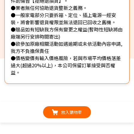
件刮傷皆【拒絕退換貨】。
●業者無任何協助退貨整新之義務。
●一般家電部分只要拆箱、定位、插上電源一經安
裝，將會影響退貨權限並無法退回已回收之舊機。
●贈品如有短缺我方保有變更之權益(暫時性短缺將由
廠端另行安排時間寄出)
●欲參加原廠相關活動如遇逾期或未依活動內容申請,
我方不負擔保責任
●價格變價有輸入價格風險，若與市場平均價格落差
過大(超過20%以上)，本公司保留訂單接受與否權
益。
放入購物車