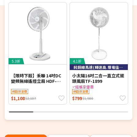
配送時間以物流聯絡約定的時間為準
★商品如外箱有破損，請勿簽收。請立即反映平台，以免責
任釐清無法確實。
★為保障雙方，請自行開箱錄影，避免商品毀損、破片爭議
★電視如需加購到府安裝服務，請備注在訂單中，收到訂單
後將依不同尺寸另外報價，安裝費用將現場收費
※如商品標題掛有【預購】字樣，都將依照預購日期，以訂
單順序陸續出貨，如遇原廠供貨延遲，將會再另外發送簡訊
通知。
5.3折
4.1折
5
若您同意以上約定事項再行下單，謝謝。
純銅線馬達(轉速高.導電佳.散熱快)
【限時下殺】禾聯 14吋DC
小太陽16吋二合一直立式擺
變頻無線遙控立扇 HDF-
頭風扇TF-1899
多
14AH780-M (同HDF-
附
結帳享優惠
14AH770/HDF-14AH780)
網路限定價
網路限定價
$1,108
$799
$
$2,107
$1,980