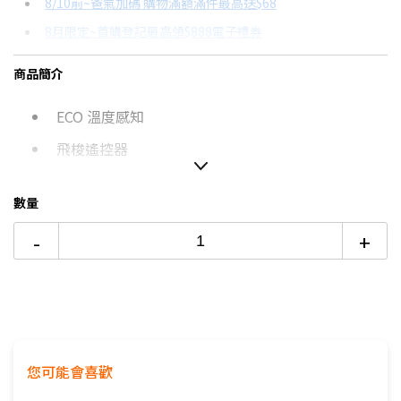
8/10前~爸氣加碼 購物滿額滿件最高送$68
分期數
每期金額
配合銀行/業者
8月限定~首購登記最高領$888電子禮券
3期 0利率
$1,293
18家銀行/業者
台灣大哥大Open Possible聯名卡滿額最高回饋25%
商品簡介
6期
$692
18家銀行/業者
更多信用卡分期0利率滿額享回饋
ECO 溫度感知
12期
$346
18家銀行/業者
電視降到底破盤
DC與AC風扇有什麼不同？→點我看達人教你買
飛梭遙控器
24期
$177
18家銀行/業者
金屬強化鋼柱
數量
DC直流靜音馬達
-
+
清淨負離子
本商品僅含運送到府而已，不含樓層
偏遠地區及外島不送！
本商品正常為3至7個工作天會以電話或簡訊聯絡後續配送時
您可能會喜歡
間