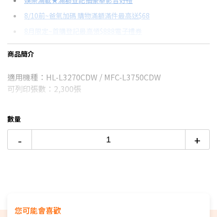
娛樂滿載★滿額登記抽豪華影音好禮
8/10前~爸氣加碼 購物滿額滿件最高送$68
分期數
每期金額
配合銀行/業者
8月限定~首購登記最高領$888電子禮券
3期 0利率
$1,063
18家銀行/業者
8/15前~指定購物滿額最高回饋25%
商品簡介
6期
$568
18家銀行/業者
台灣大哥大Open Possible聯名卡滿額最高回饋25%
適用機種：HL-L3270CDW / MFC-L3750CDW
12期
$284
18家銀行/業者
更多信用卡分期0利率滿額享回饋
可列印張數：2,300張
24期
$146
18家銀行/業者
數量
-
+
您可能會喜歡