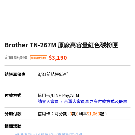
Brother TN-267M 原廠高容量紅色碳粉匣
$3,190
定價
$3,390
網路限定價
結帳享優惠
8/31前結帳95折
付款方式
信用卡/LINE Pay/ATM
請登入會員 ，台灣大會員享更多付款方式及優惠
分期付款
信用卡：可分期 (
3
期
0
利率
$1,063
起 )
＊實際可分期數、適用利率，請以購物車顯示為主
相關活動
信用卡分期