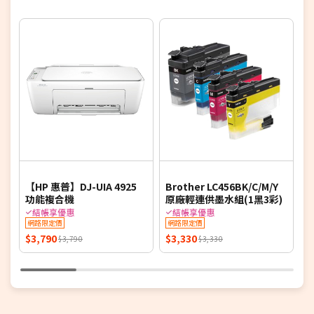
6
【HP 惠普】DJ-UIA 4925
Brother LC456BK/C/M/Y
C
功能複合機
原廠輕連供墨水組(1黑3彩)
功
結帳享優惠
結帳享優惠
網路限定價
網路限定價
$3,790
$3,330
$
$3,790
$3,330