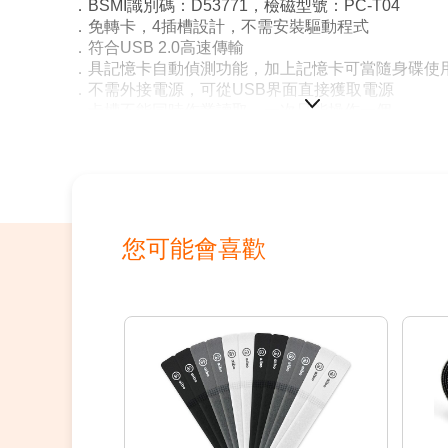
．BSMI識別碼：D53771，檢磁型號：PC-T04
．免轉卡，4插槽設計，不需安裝驅動程式
．符合USB 2.0高速傳輸
．具記憶卡自動偵測功能，加上記憶卡可當隨身碟使
．不需外接電源，可從USB界面直接獲取電源
．卡槽不能同時作業讀取，一次只能操作一個
您可能會喜歡