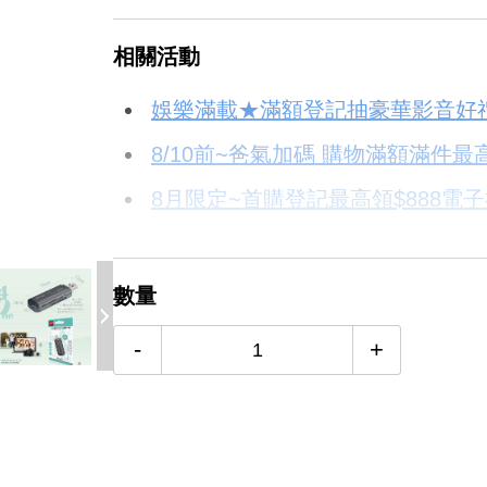
＊實際可分期數、適用利率，請以購物
相關活動
信用卡分期
娛樂滿載★滿額登記抽豪華影音好
分期數
每期金額
8/10前~爸氣加碼 購物滿額滿件最高
4.6折
8月限定~首購登記最高領$888電
3期
$70
台灣大哥大Open Possible聯名
6期
$35
更多信用卡分期0利率滿額享回饋
數量
12期
$17
-
+
24期
$9