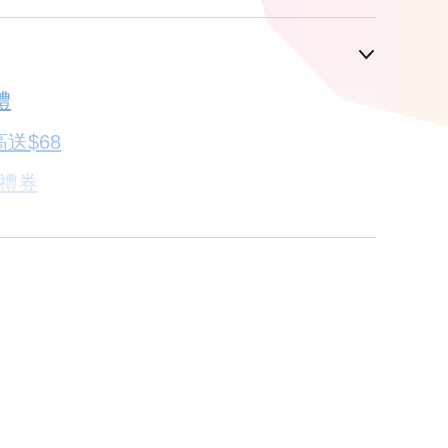
車顯示為主
禮
配合銀行/業者
送$68
4.6折
子禮券
18家銀行/業者
卡滿額最高回饋25%
18家銀行/業者
18家銀行/業者
18家銀行/業者