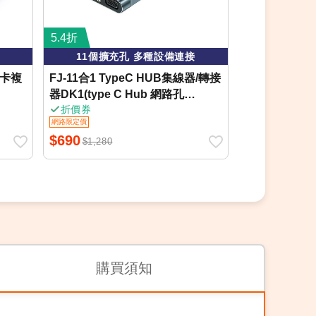
5.4折
3折
11個擴充孔 多種設備連接
4埠USB擴
憶卡複
FJ-11合1 TypeC HUB集線器/轉接
aibo Type-
器DK1(type C Hub 網路孔
HUB集線器
折價券
100MBPS HDMI 轉接 VGA TF/SD
網路限定價
網路限定價
讀卡)
$690
$349
$1,280
$1,180
購買須知