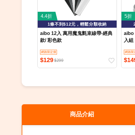
4.4折
5折
1條不到$12元，輕鬆分類收納
aibo 12入 萬用魔鬼氈束線帶-經典
aib
款/ 彩色款
入組
網路限定價
網路限
$129
$14
$299
商品介紹