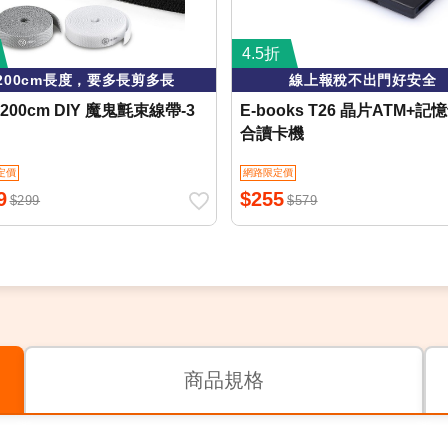
4.5折
200cm長度，要多長剪多長
線上報稅不出門好安全
o 200cm DIY 魔鬼氈束線帶-3
E-books T26 晶片ATM+記
合讀卡機
定價
網路限定價
9
$255
$299
$579
商品規格