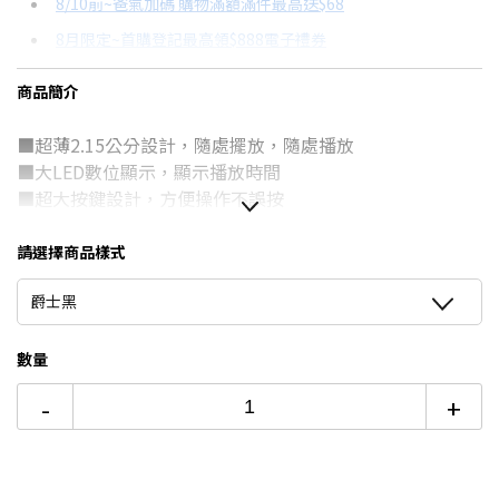
8/10前~爸氣加碼 購物滿額滿件最高送$68
分期數
每期金額
配合銀行/業者
8月限定~首購登記最高領$888電子禮券
3期
$224
18家銀行/業者
台灣大哥大Open Possible聯名卡滿額最高回饋25%
商品簡介
6期
$112
18家銀行/業者
更多信用卡分期0利率滿額享回饋
■超薄2.15公分設計，隨處擺放，隨處播放
12期
$56
18家銀行/業者
■大LED數位顯示，顯示播放時間
24期
$28
18家銀行/業者
■超大按鍵設計，方便操作不誤按
■內置高音質強磁場喇叭與耳機輸出設計
■內建AM/FM Radio功能，具伸縮天線
請選擇商品樣式
■具備前後選曲及暫停鍵，方便控制播放
爵士黑
■內置可換鋰電，方便攜帶外出播放
■內置LINE-IN接口可外接mp3、筆電等音源
數量
-
+