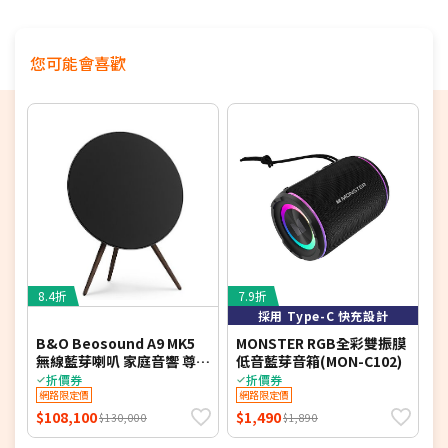
您可能會喜歡
8.4折
7.9折
採用 Type-C 快充設計
B&O Beosound A9 MK5
MONSTER RGB全彩雙振膜
M
無線藍芽喇叭 家庭音響 尊爵
低音藍芽音箱(MON-C102)
黑 公司貨
折價券
折價券
網路限定價
網路限定價
$108,100
$1,490
$
$130,000
$1,890