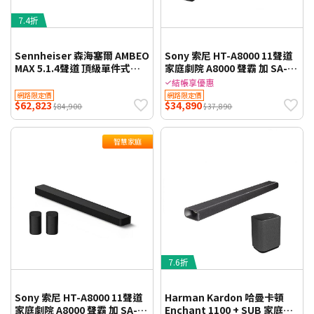
7.4折
Sennheiser 森海塞爾 AMBEO
Sony 索尼 HT-A8000 11聲道
MAX 5.1.4聲道 頂級單件式家
家庭劇院 A8000 聲霸 加 SA-
庭劇院 Soundbar 聲霸
SW7 重低音 組合 HT-
結帳享優惠
A8000+SA-SW7
網路限定價
網路限定價
$62,823
$34,890
$84,900
$37,890
智慧家庭
7.6折
Sony 索尼 HT-A8000 11聲道
Harman Kardon 哈曼卡頓
家庭劇院 A8000 聲霸 加 SA-
Enchant 1100 + SUB 家庭劇