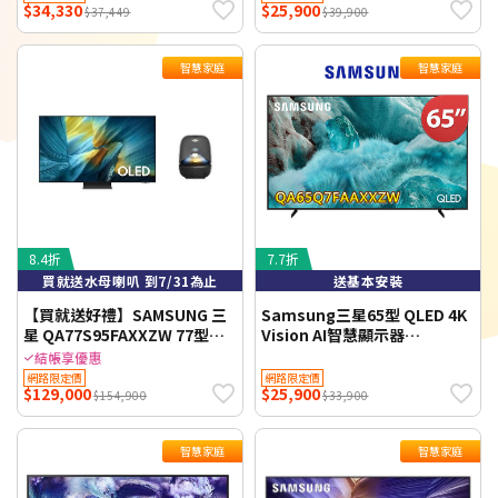
$34,330
$25,900
裝 【智慧家庭】
$37,449
$39,900
智慧家庭
智慧家庭
8.4折
7.7折
買就送水母喇叭 到7/31為止
送基本安裝
【買就送好禮】SAMSUNG 三
Samsung三星65型 QLED 4K
星 QA77S95FAXXZW 77型
Vision AI智慧顯示器
OLED S95F 4K 智慧顯示器 尊
65Q7F(QA65Q7FAAXXZW)送
結帳享優惠
榮安裝
基本安裝【智慧家庭】
網路限定價
網路限定價
$129,000
$25,900
$154,900
$33,900
智慧家庭
智慧家庭