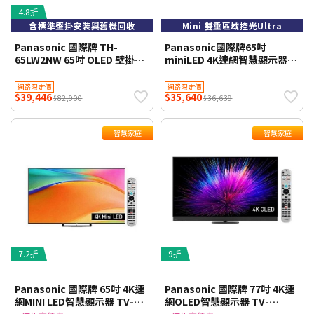
4.8折
含標準壁掛安裝與舊機回收
Mini 雙重區域控光Ultra
Panasonic 國際牌 TH-
Panasonic國際牌65吋
65LW2NW 65吋 OLED 壁掛無
miniLED 4K連網智慧顯示器
線顯示器
TV-65W95BGT(含標準安
裝)WIFI聯網 【智慧家庭】
網路限定價
網路限定價
$39,446
$35,640
$82,900
$36,639
智慧家庭
智慧家庭
7.2折
9折
Panasonic 國際牌 65吋 4K連
Panasonic 國際牌 77吋 4K連
網MINI LED智慧顯示器 TV-
網OLED智慧顯示器 TV-