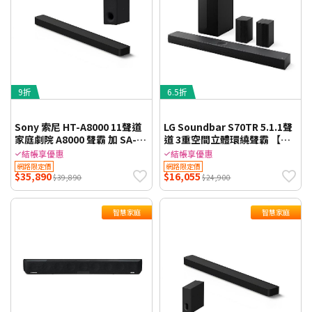
9折
6.5折
Sony 索尼 HT-A8000 11聲道
LG Soundbar S70TR 5.1.1聲
家庭劇院 A8000 聲霸 加 SA-
道 3重空間立體環繞聲霸 【智
SW3 重低音 組合 HT-
慧家庭】
結帳享優惠
結帳享優惠
A8000+SA-SW3【智慧家庭】
網路限定價
網路限定價
$35,890
$16,055
$39,890
$24,900
智慧家庭
智慧家庭