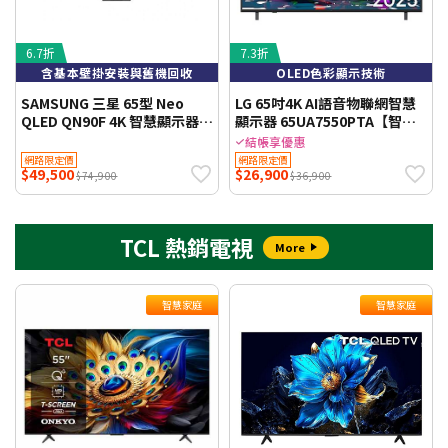
6.7折
7.3折
含基本壁掛安裝與舊機回收
OLED色彩顯示技術
SAMSUNG 三星 65型 Neo
LG 65吋4K AI語音物聯網智慧
QLED QN90F 4K 智慧顯示器
顯示器 65UA7550PTA【智慧
QA65QN90FAXXZW
家庭】 (送基本安裝)
結帳享優惠
網路限定價
網路限定價
$49,500
$26,900
$74,900
$36,900
TCL 熱銷電視
More
智慧家庭
智慧家庭