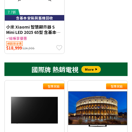
7.7折
含基本安裝與舊機回收
小米 Xiaomi 智慧顯示器 S
Mini LED 2025 65型 含基本安
裝與舊機回收
結帳享優惠
網路限定價
$18,999
$24,995
國際牌 熱銷電視
More
智慧家庭
智慧家庭