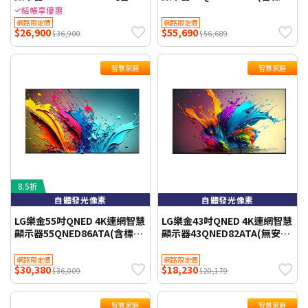
家庭】 (送基本安裝)
安裝)WIFI聯網 【智慧家庭】
結帳享優惠
網路限定價
網路限定價
$26,900
$55,690
$36,900
$56,689
智慧家庭
智慧家庭
8.5折
自體發光像素
自體發光像素
LG樂金55吋QNED 4K連網智慧
LG樂金43吋QNED 4K連網智慧
顯示器55QNED86ATA(含標準
顯示器43QNED82ATA(無安裝
安裝)WIFI聯網 【智慧家庭】
商品純送到一樓)
網路限定價
網路限定價
$30,380
$18,230
$36,009
$20,179
智慧家庭
智慧家庭