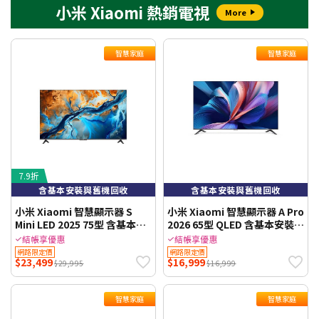
小米 Xiaomi 熱銷電視
More
智慧家庭
智慧家庭
7.9折
含基本安裝與舊機回收
含基本安裝與舊機回收
小米 Xiaomi 智慧顯示器 S
小米 Xiaomi 智慧顯示器 A Pro
Mini LED 2025 75型 含基本安
2026 65型 QLED 含基本安裝與
裝與舊機回收
舊機回收
結帳享優惠
結帳享優惠
網路限定價
網路限定價
$23,499
$16,999
$29,995
$16,999
智慧家庭
智慧家庭