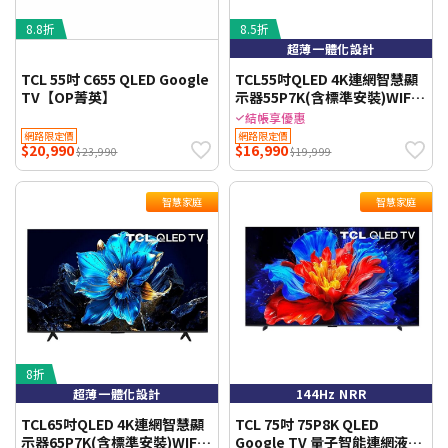
8.8折
8.5折
超薄一體化設計
TCL 55吋 C655 QLED Google
TCL55吋QLED 4K連網智慧顯
TV【OP菁英】
示器55P7K(含標準安裝)WIFI
聯網 【智慧家庭】
結帳享優惠
網路限定價
網路限定價
$20,990
$16,990
$23,990
$19,999
智慧家庭
智慧家庭
8折
超薄一體化設計
144Hz NRR
TCL65吋QLED 4K連網智慧顯
TCL 75吋 75P8K QLED
示器65P7K(含標準安裝)WIFI
Google TV 量子智能連網液晶