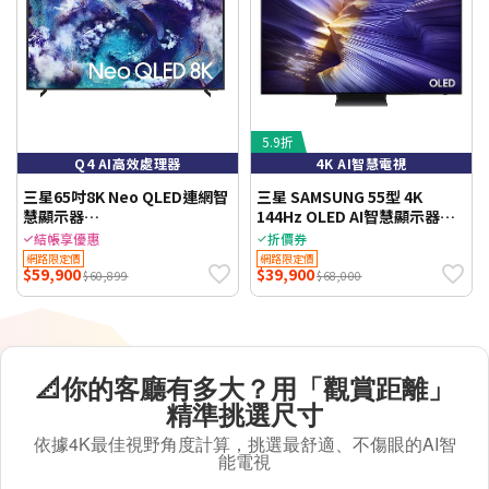
5.9折
Q4 AI高效處理器
4K AI智慧電視
三星65吋8K Neo QLED連網智
三星 SAMSUNG 55型 4K
慧顯示器
144Hz OLED AI智慧顯示器
QA65QN900FXXZW(含標準安
55S90F QA55S90FAXXZW (不
結帳享優惠
折價券
裝)WIFI聯網 【智慧家庭】
含安裝) 【智慧家庭】
網路限定價
網路限定價
$59,900
$39,900
$60,899
$68,000
📐你的客廳有多大？用「觀賞距離」
精準挑選尺寸
依據4K最佳視野角度計算，挑選最舒適、不傷眼的AI智
能電視