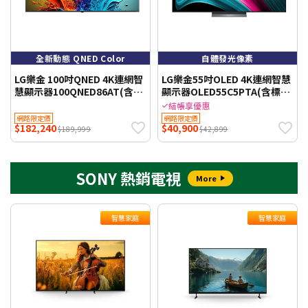
全新動態 QNED Color
自體發光像素
LG樂金 100吋QNED 4K連網智
LG樂金55吋OLED 4K連網智慧
慧顯示器100QNED86AT(含壁
顯示器OLED55C5PTA(含標準
掛安裝+附原廠壁掛架)WIFI聯
安裝+送原廠壁掛架)WIFI聯網
結帳享優惠
網 【智慧家庭】
【智慧家庭】
網路限定價
網路限定價
$182,240
$40,900
$189,999
$42,899
SONY 熱銷電視
More
智慧家庭
智慧家庭