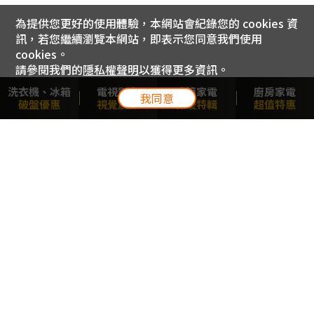
為提供您更好的使用體驗，本網站會紀錄您的 cookies 資
訊，若您繼續瀏覽本網站，即表示您同意我們使用
cookies。
請參閱我們的
隱私權聲明
以獲得更多資訊。
洗衣機、冰箱
電視影音
季節家電
廚房家電
我同意
破盤優惠
視覺震撼
保暖特輯
超值特惠
電信專案服務專線 24小時
用戶手機直撥188(免費)
0809-000-852(免費)