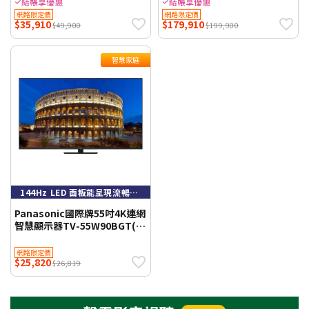
65W95BGT 含標準安裝與回收
77Z95BGT 含標準安裝與回收
結帳享優惠
結帳享優惠
舊機
舊機
網路限定價
網路限定價
$35,910
$179,910
$49,900
$199,900
智慧家庭
144Hz LED 面板能呈現流暢動態與生動鮮明的遊戲畫面
Panasonic國際牌55吋4K連網
智慧顯示器TV-55W90BGT(含
標準安裝)WIFI聯網 【智慧家
庭】
網路限定價
$25,820
$26,819