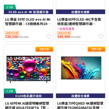
3.9折
OLED evo AI 4K 智慧顯示器
自體發光像素
LG 樂金 55吋 OLED evo AI 4K
LG樂金65吋OLED 4K(不含電
智慧顯示器｜C5極緻系列2025
視底座)連網智慧顯示器
(OLED55C5PTA) 含基本桌上
OLED65G5PTA(含壁掛安裝
結帳享優惠
安裝
+附原廠壁掛架)
網路限定價
網路限定價
$36,500
$69,900
$94,900
$71,899
智慧家庭
智慧家庭
7.3折
OLED色彩顯示技術
自體發光像素
LG 65吋4K AI語音物聯網智慧
LG樂金75吋QNED 4K連網智慧
顯示器 65UA7550PTA【智慧
顯示器75QNED86ATA(含標準