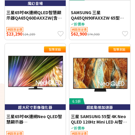
魔幻音場
三星65吋4K連網QLED智慧顯
SAMSUNG 三星
示器QA65Q60DAXXZW(含標
QA65QN90FAXXZW 65型
準安裝)WIFI聯網 【智慧家庭】
Neo QLED QN90F 4K 智慧顯
折價券
示器
網路限定價
網路限定價
$23,290
$62,900
$24,289
$74,900
智慧家庭
智慧家庭
6.5折
超大尺寸影像強化器
超能動態加速器
三星65吋4K連網Neo QLED智
三星 SAMSUNG 55型 4K Neo
慧顯示器
QLED 120Hz Mini LED AI智慧
QA65QN87DAXXZW(含標準
顯示器 55QN70F
折價券
安裝)WIFI聯網 【智慧家庭】
QA55QN70FAXXZW -不含安
網路限定價
網路限定價