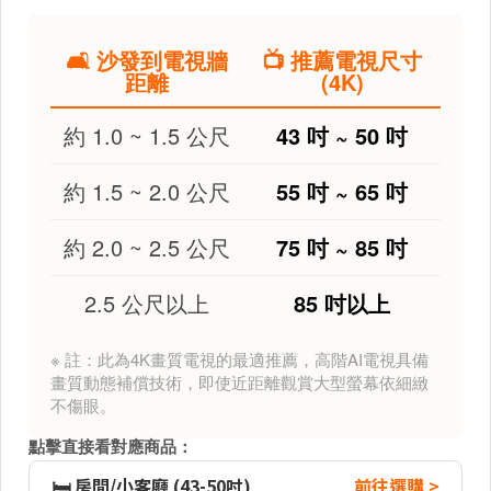
🛋️ 沙發到電視牆
📺 推薦電視尺寸
距離
(4K)
約 1.0 ~ 1.5 公尺
43 吋 ~ 50 吋
約 1.5 ~ 2.0 公尺
55 吋 ~ 65 吋
約 2.0 ~ 2.5 公尺
75 吋 ~ 85 吋
2.5 公尺以上
85 吋以上
※ 註：此為4K畫質電視的最適推薦，高階AI電視具備
畫質動態補償技術，即使近距離觀賞大型螢幕依細緻
不傷眼。
點擊直接看對應商品：
🛏️ 房間/小客廳 (43-50吋)
前往選購 >