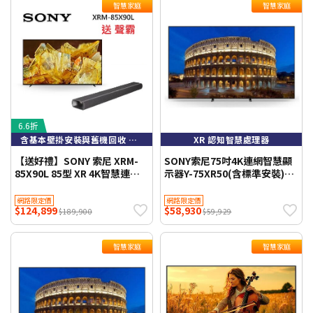
智慧家庭
智慧家庭
6.6折
含基本壁掛安裝與舊機回收 不需跨區費
XR 認知智慧處理器
【送好禮】SONY 索尼 XRM-
SONY索尼75吋4K連網智慧顯
85X90L 85型 XR 4K智慧連網
示器Y-75XR50(含標準安裝)
電視
WIFI聯網 【智慧家庭】
網路限定價
網路限定價
$124,899
$58,930
$189,900
$59,929
智慧家庭
智慧家庭