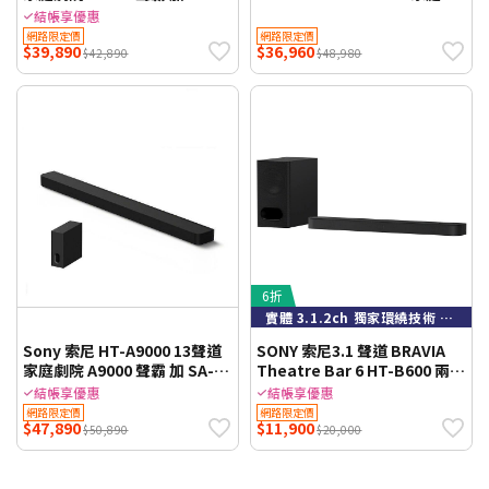
RS8 後環繞 組合 HT-
院組合 聲霸+低音 台灣公司貨
結帳享優惠
A8000+SA-RS8
網路限定價
網路限定價
$39,890
$36,960
$42,890
$48,980
6折
實體 3.1.2ch 獨家環繞技術 人聲清晰
Sony 索尼 HT-A9000 13聲道
SONY 索尼3.1 聲道 BRAVIA
家庭劇院 A9000 聲霸 加 SA-
Theatre Bar 6 HT-B600 兩件
SW7 重低音 組合 HT-
式環繞家庭劇院
結帳享優惠
結帳享優惠
A9000+SA-SW7
網路限定價
網路限定價
$47,890
$11,900
$50,890
$20,000