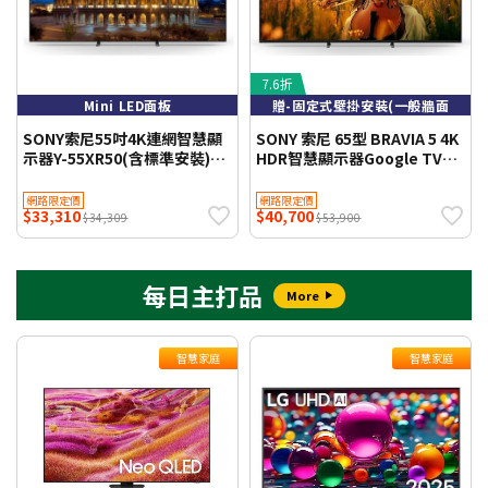
7.6折
Mini LED面板
贈-固定式壁掛安裝(一般牆面
SONY索尼55吋4K連網智慧顯
SONY 索尼 65型 BRAVIA 5 4K
示器Y-55XR50(含標準安裝)
HDR智慧顯示器Google TV
WIFI聯網 【智慧家庭】
(Y-65XR50) 贈-固定式壁掛安
裝(一般牆面) 【智慧家庭】
網路限定價
網路限定價
$33,310
$40,700
$34,309
$53,900
每日主打品
More
智慧家庭
智慧家庭