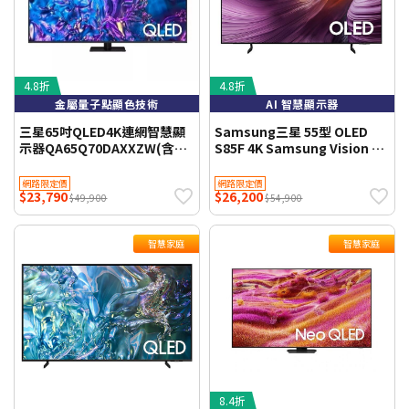
4.8折
4.8折
金屬量子點顯色技術
AI 智慧顯示器
三星65吋QLED4K連網智慧顯
Samsung三星 55型 OLED
示器QA65Q70DAXXZW(含標
S85F 4K Samsung Vision AI
準安裝)
智慧顯示器
(QA55S85FAEXZW) 基本桌上
網路限定價
網路限定價
$23,790
$26,200
安裝 【智慧家庭】
$49,900
$54,900
智慧家庭
智慧家庭
8.4折