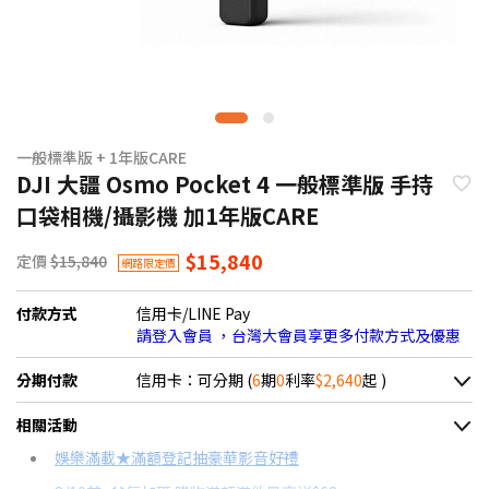
一般標準版 + 1年版CARE
DJI 大疆 Osmo Pocket 4 一般標準版 手持
口袋相機/攝影機 加1年版CARE
$15,840
定價
$15,840
網路限定價
付款方式
信用卡/LINE Pay
請登入會員 ，台灣大會員享更多付款方式及優惠
分期付款
信用卡：可分期 (
6
期
0
利率
$2,640
起 )
＊實際可分期數、適用利率，請以購物車顯示為主
相關活動
信用卡分期
娛樂滿載★滿額登記抽豪華影音好禮