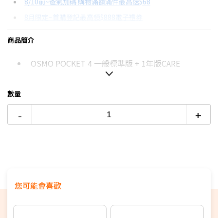
8/10前~爸氣加碼 購物滿額滿件最高送$68
分期數
每期金額
配合銀行/業者
8月限定~首購登記最高領$888電子禮券
3期 0利率
$5,280
18家銀行/業者
台灣大哥大Open Possible聯名卡滿額最高回饋25%
商品簡介
6期 0利率
$2,640
17家銀行/業者
更多信用卡分期0利率滿額享回饋
OSMO POCKET 4 一般標準版 + 1年版CARE
12期
$1,412
18家銀行/業者
運動攝影機如何挑選？→點我看達人教你買
24期
$726
18家銀行/業者
數量
-
+
您可能會喜歡