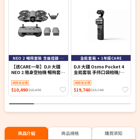
NEO 2 暢飛套裝 含遙控器 送CARE一年 到8/31
全能套裝 + 1年版CARE
【送CARE一年】DJI 大疆
DJI 大疆 Osmo Pocket 4
D
NEO 2 隨身空拍機 暢飛套裝
全能套裝 手持口袋相機/攝
(含遙控器)
影機 加1年版CARE
網路限定價
網路限定價
$10,490
$19,740
$
$10,490
$19,740
商品介紹
商品規格
購買須知