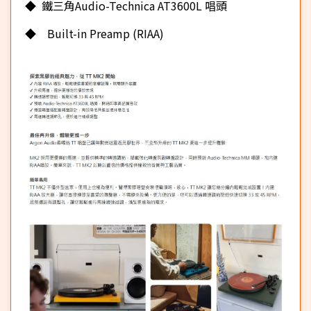
◆ 鐵三角Audio-Technica AT3600L 唱頭
◆ Built-in Preamp (RIAA)