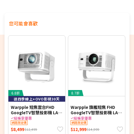
您可能會喜歡
6.8折
8.7折
送四季線上+OVO影視30天
Warpple 短焦雲台FHD
Warpple 旗艦短焦 FHD
W
GoogleTV智慧投影機 LA8
GoogleTV智慧投影機 LA10
SE*送四季線上+OVO影視
Pro*送四季線上+影視30天
結帳享優惠
結帳享優惠
30天 【智慧家庭】
網路限定價
【智慧家庭】
網路限定價
$8,499
$12,999
$
$12,499
$14,999