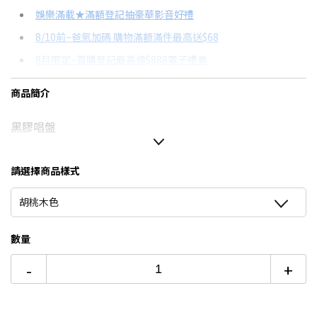
信用卡分期
娛樂滿載★滿額登記抽豪華影音好禮
8/10前~爸氣加碼 購物滿額滿件最高送$68
分期數
每期金額
配合銀行/業者
8月限定~首購登記最高領$888電子禮券
3期 0利率
$4,633
18家銀行/業者
台灣大哥大Open Possible聯名卡滿額最高回饋25%
商品簡介
6期
$2,478
18家銀行/業者
更多信用卡分期0利率滿額享回饋
黑膠唱盤
12期
$1,239
18家銀行/業者
24期
$637
18家銀行/業者
請選擇商品樣式
胡桃木色
數量
-
+