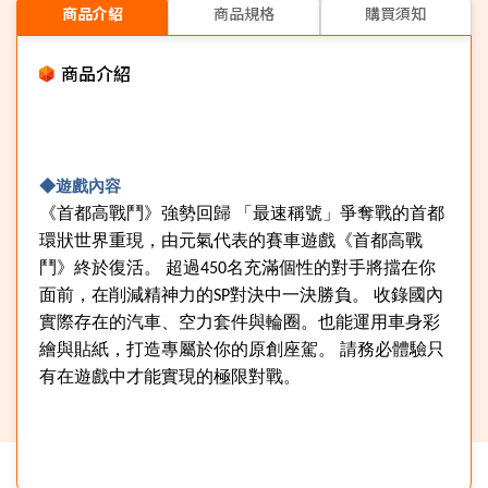
商品介紹
商品規格
購買須知
商品介紹
◆遊戲內容
《首都高戰鬥》強勢回歸
「最速稱號」爭奪戰的首都
環狀世界重現，由元氣代表的賽車遊戲《首都高戰
鬥》終於復活。
超過
450
名充滿個性的對手將擋在你
面前，在削減精神力的
SP
對決中一決勝負。
收錄國內
實際存在的汽車、空力套件與輪圈。也能運用車身彩
繪與貼紙，打造專屬於你的原創座駕。
請務必體驗只
有在遊戲中才能實現的極限對戰。