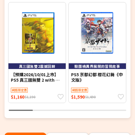
6
真三國無雙2震撼回歸
驗圍繞異界展開的冒險故事
【預購2026/10/01上市】
PS5 亰都幻都 櫻花幻舞《中
P
PS5 真三國無雙 2 with 猛
文版》
S
將傳 Remastered《中文
版》
網路限定價
網路限定價
$1,160
$1,590
$
$1,190
$1,690