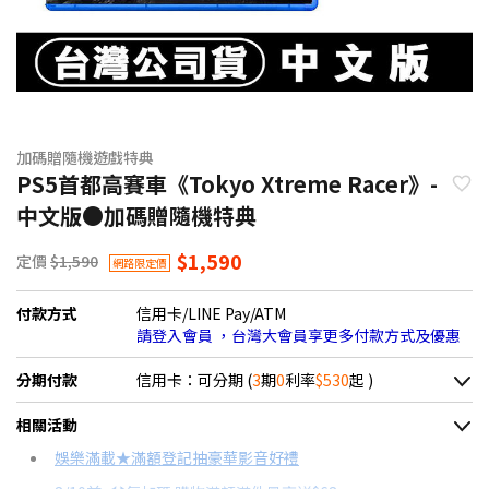
加碼贈隨機遊戲特典
PS5首都高賽車《Tokyo Xtreme Racer》-
中文版●加碼贈隨機特典
$1,590
定價
$1,590
網路限定價
付款方式
信用卡/LINE Pay/ATM
請登入會員 ，台灣大會員享更多付款方式及優惠
分期付款
信用卡：可分期 (
3
期
0
利率
$530
起 )
＊實際可分期數、適用利率，請以購物車顯示為主
相關活動
信用卡分期
娛樂滿載★滿額登記抽豪華影音好禮