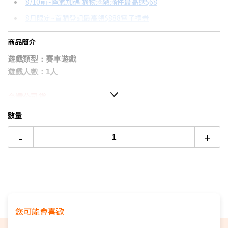
8/10前~爸氣加碼 購物滿額滿件最高送$68
分期數
每期金額
配合銀行/業者
8月限定~首購登記最高領$888電子禮券
3期 0利率
$530
18家銀行/業者
台灣大哥大Open Possible聯名卡滿額最高回饋25%
商品簡介
6期
$283
18家銀行/業者
更多信用卡分期0利率滿額享回饋
遊戲類型：賽車遊戲
12期
$141
18家銀行/業者
SONY PS5 SLIM值得買嗎？→點我看達人教你買
遊戲人數：1人
24期
$72
18家銀行/業者
台灣公司貨
▉獨特的戰鬥系統，馳騁於夜晚的首都環狀線
數量
▉更輕鬆享受的賽車遊戲規則
-
+
▉收錄日本國內主要汽車製造商的
款車型
78
▉此商品為輔導級
您可能會喜歡