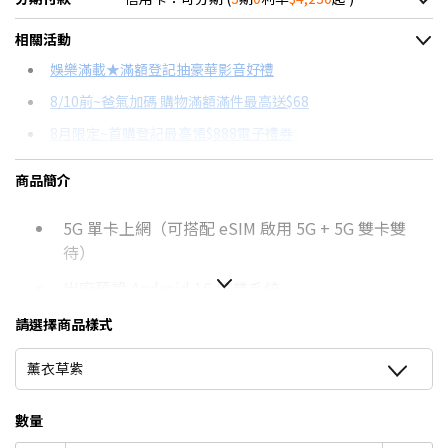
＊實際可分期數、適用利率，請以購物車顯示為主
相關活動
信用卡分期
娛樂滿載★滿額登記抽豪華影音好禮
8/10前~爸氣加碼 購物滿額滿件最高送$68
分期數
每期金額
配合銀行/業者
8月限定~首購登記最高領$888電子禮券
3期 0利率
$4,230
18家銀行/業者
台灣大哥大Open Possible聯名卡滿額最高回饋25%
商品簡介
6期
$2,263
18家銀行/業者
8/15前~指定購物滿額最高回饋25%
5G 單卡上網（可搭配 eSIM 啟用 5G + 5G 雙卡雙
12期
$1,131
18家銀行/業者
★舊機回收★限量加碼10%回饋
待）
更多信用卡分期0利率滿額享回饋
24期
$581
18家銀行/業者
出廠預設 Android 16 作業系統
AI手機有哪些？→點我看達人教你買
6.3 吋 2,424 x 1,080pixels 解析度 pOLED 螢幕
請選擇商品樣式
點我看▶Pixel 10a專用配件
（60-120Hz 自適應更新率）
薰衣草紫
Google Tensor G4 處理器
Titan M2 安全性輔助處理器
數量