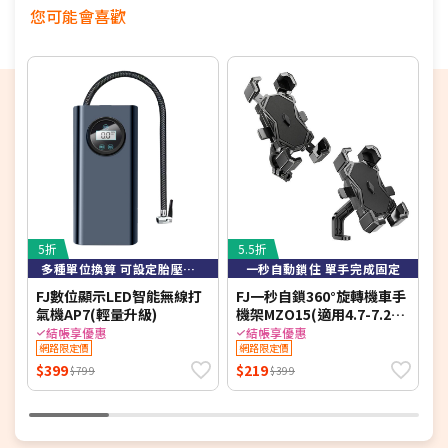
任釐清無法確實。
您可能會喜歡
★為保障雙方，請自行開箱錄影，避免商品毀損、破片爭議
★電視如需加購到府安裝服務，請備注在訂單中，收到訂單
後將依不同尺寸另外報價，安裝費用將現場收費
※如商品標題掛有【預購】字樣，都將依照預購日期，以訂
單順序陸續出貨，如遇原廠供貨延遲，將會再另外發送簡訊
通知。
若您同意以上約定事項再行下單，謝謝。
5折
5.5折
7
多種單位換算 可設定胎壓自動充停
一秒自動鎖住 單手完成固定
FJ數位顯示LED智能無線打
FJ一秒自鎖360°旋轉機車手
a
氣機AP7(輕量升級)
機架MZO15(適用4.7-7.2吋
燥
手機 機車族 外送 手機架)
結帳享優惠
結帳享優惠
網路限定價
網路限定價
$399
$219
$
$799
$399