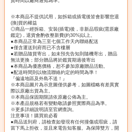
貨時間以廠商通知為準。
※本商品不提供試用，如拆箱或插電後皆會影響您退
(換)貨的權益
◎商品一經拆箱、安裝(插電)後，非新品瑕疵(需原廠
鑑定)，退貨會酌收整新費(約30%)以上。
●本商品正常為三至七個工作天內聯絡配送
●僅含運送到府而已不含樓層
●若贈品隨貨寄出，如未預先告知則隨機寄出，贈品
無法更換；部分贈品將於鑑賞期過後寄出
●本商品為優惠價格，恕不參加原廠贈品活動。
●配送時間則以物流聯絡約定的時間為準！
『偏遠地區及外島不送！』
※本商品圖片為示意圖僅供參考，如圖檔略有差異實
際以原廠出貨為主。
※本商品保固期限請依原廠公佈為主。
※本產品規格若有變動敬請參照實際商品為準。
※更多詳細說明請至官網查詢。
注意事項！購買前必看
●商品送到府，請檢查如發現有任何撞傷或瑕疵，請
當下馬上拒收，並且來電告知客服。為保障雙方，開