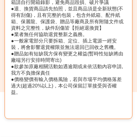
箱請自行開箱錄影，避免商品毀損、破片爭議
●退、換貨商品請先拍照，並且商品須是全新狀態(不
得有刮傷)，且有完整的包裝，包含外紙箱、配件紙
箱、保麗龍、保護袋、贈品等廠商及所有附隨文件或
資料之完整性，缺件刮傷皆【拒絕退換貨】
●業者無任何協助退貨整新之義務。
●一般家電部分只要拆箱、定位、插上電源一經安
裝，將會影響退貨權限並無法退回已回收之舊機。
●贈品如有短缺我方保有變更之權益(暫時性短缺將由
廠端另行安排時間寄出)
●欲參加原廠相關活動如遇逾期或未依活動內容申請,
我方不負擔保責任
●價格變價有輸入價格風險，若與市場平均價格落差
過大(超過20%以上)，本公司保留訂單接受與否權
益。