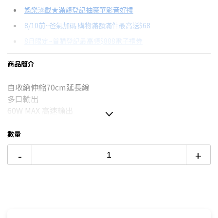
信用卡分期
娛樂滿載★滿額登記抽豪華影音好禮
8/10前~爸氣加碼 購物滿額滿件最高送$68
分期數
每期金額
配合銀行/業者
8月限定~首購登記最高領$888電子禮券
3期
$317
18家銀行/業者
台灣大哥大Open Possible聯名卡滿額最高回饋25%
商品簡介
6期
$158
18家銀行/業者
更多信用卡分期0利率滿額享回饋
自收納伸縮70cm延長線
12期
$79
18家銀行/業者
多口輸出
24期
$40
18家銀行/業者
60W MAX 高速輸出
數量
本商品僅含運送到府而已，不含樓層
-
+
偏遠地區及外島不送！
本商品正常為3至7個工作天會以電話或簡訊聯絡後續配送時
間
配送時間以物流聯絡約定的時間為準
★商品如外箱有破損，請勿簽收。請立即反映平台，以免責