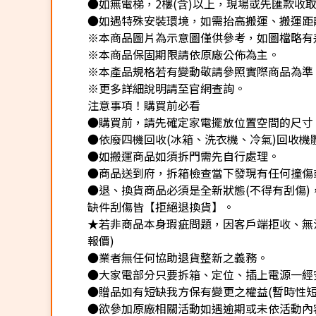
●如無電梯，2樓(含)以上，現場或先匯款收取樓
●如遇特殊安裝環境，如需抬高搬運、搬運距離
※本商品圖片為示意圖僅供參考，如圖檔略有
※本商品保固期限請依原廠公佈為主。
※本產品規格若有變動敬請參照實際商品為準
※更多詳細說明請至官網查詢。
注意事項！購買前必看
●購買前，請先確定家電擺放位置空間的尺寸
●依廢四機回收(冰箱、洗衣機、冷氣)回收機
●如搬運商品如須拆門需先自行處理。
●商品送到府，拆箱檢查當下發現有任何撞傷
●退、換貨商品必須是全新狀態(不得有刮傷
缺件刮傷皆【拒絕退換貨】。
★若非商品本身瑕疵問題，因客戶端拒收、無法
報價)
●業者無任何協助退貨整新之義務。
●大家電部分只要拆箱、定位、插上電源一經
●贈品如有短缺我方保有變更之權益(暫時性短
●欲參加原廠相關活動如遇逾期或未依活動內