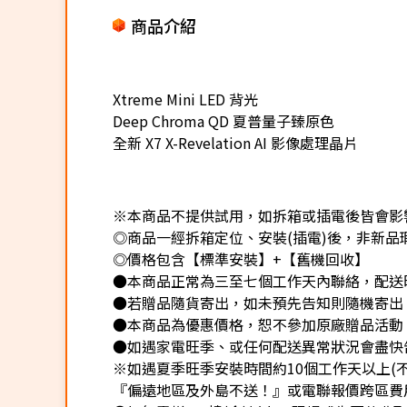
商品介紹
Xtreme Mini LED 背光
Deep Chroma QD 夏普量子臻原色
全新 X7 X-Revelation AI 影像處理晶片
※本商品不提供試用，如拆箱或插電後皆會影響
◎商品一經拆箱定位、安裝(插電)後，非新品瑕
◎價格包含【標準安裝】+【舊機回收】
●本商品正常為三至七個工作天內聯絡，配送
●若贈品隨貨寄出，如未預先告知則隨機寄出
●本商品為優惠價格，恕不參加原廠贈品活動
●如遇家電旺季、或任何配送異常狀況會盡快
※如遇夏季旺季安裝時間約10個工作天以上(
『偏遠地區及外島不送！』或電聯報價跨區費用