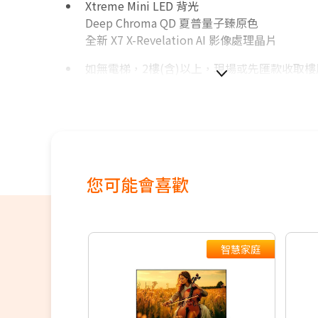
Xtreme Mini LED 背光
Deep Chroma QD 夏普量子臻原色
全新 X7 X-Revelation AI 影像處理晶片
如無電梯，2樓(含)以上，現場或先匯款收取
100~200元/樓。
價格包含【標準安裝】+【舊機回收】
本商品正常為3至7個工作天會以電話或簡訊聯
間
配送時間以物流聯絡約定的時間為準
偏遠地區及外島不送！
您可能會喜歡
※如商品標題掛有【預購】字樣，都將依照預
順序陸續出貨，如遇原廠供貨延遲，將會再另
知。
若您同意以上約定事項再行下單，謝謝。
智慧家庭