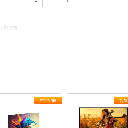
-
+
24期
$1,370
樓層搬運費
絡後續配送時
購日期，以訂單
外發送簡訊通
智慧家庭
智慧