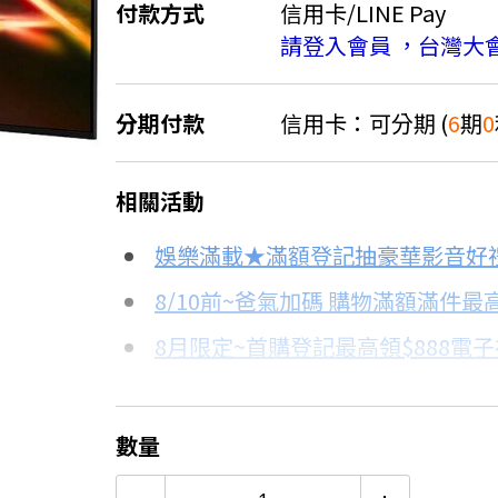
付款方式
信用卡/LINE Pay
請登入會員 ，台灣大
分期付款
信用卡：可分期 (
6
期
0
＊實際可分期數、適用利率，請以購物
相關活動
信用卡分期
娛樂滿載★滿額登記抽豪華影音好
分期數
每期金額
8/10前~爸氣加碼 購物滿額滿件最高
8月限定~首購登記最高領$888電
3期 0利率
$9,966
台灣大哥大Open Possible聯名
6期 0利率
$4,983
更多信用卡分期0利率滿額享回饋
數量
12期
$2,666