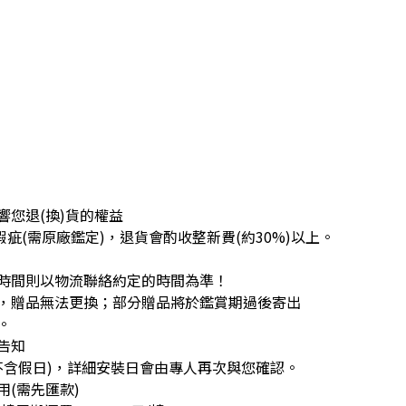
您退(換)貨的權益
疵(需原廠鑑定)，退貨會酌收整新費(約30%)以上。
時間則以物流聯絡約定的時間為準！
，贈品無法更換；部分贈品將於鑑賞期過後寄出
。
告知
不含假日)，詳細安裝日會由專人再次與您確認。
(需先匯款)