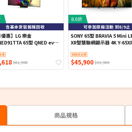
折
8.6折
含基本安裝舊機回收
可參加原廠活動 到8/9止
月優惠】LG 樂金
SONY 65型 BRAVIA 5 Mini L
NED91TTA 65型 QNED evo
XR智慧聯網顯示器 4K Y-65X
4K 智慧顯示器
定價
網路限定價
,618
$45,900
$61,900
$53,900
商品規格