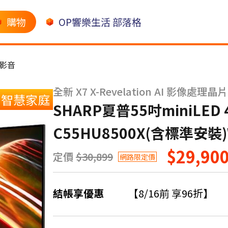
購物
OP響樂生活 部落格
影音
全新 X7 X-Revelation AI 影像處理晶片
智慧家庭
SHARP夏普55吋miniLE
C55HU8500X(含標準安裝
$29,90
定價
$30,899
網路限定價
結帳享優惠
【8/16前 享96折】