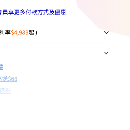
會員享更多付款方式及優惠
利率
$4,983
起 )
車顯示為主
禮
配合銀行/業者
送$68
子禮券
18家銀行/業者
卡滿額最高回饋25%
17家銀行/業者
18家銀行/業者