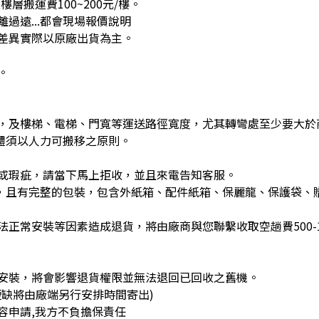
層搬運費100~200元/樓。
過遠...都會現場報價說明
差異實際以原廠出貨為主。
。
，及樓梯、電梯、門寬等運送路徑寬度，尤其轉彎處至少要大於
體須以人力可搬移之原則。
或瑕疵，請當下馬上拒收，並且來電告知客服。
)，且有完整的包裝，包含外紙箱、配件紙箱、保麗龍、保護袋、
正常安裝等因素造成退貨，將由廠商與您聯繫收取空趟費500-1
安裝，將會影響退貨權限並無法退回已回收之舊機。
缺將由廠端另行安排時間寄出)
容申請,我方不負擔保責任