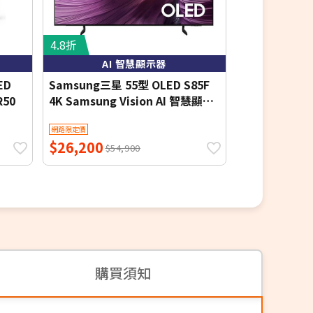
4.8折
4.8折
AI 智慧顯示器
金屬量
ED
Samsung三星 55型 OLED S85F
三星65吋QL
R50
4K Samsung Vision AI 智慧顯示
QA65Q70D
器 (QA55S85FAEXZW) 基本桌上
網路限定價
網路限定價
安裝 【智慧家庭】
$26,200
$23,790
$54,900
$4
購買須知