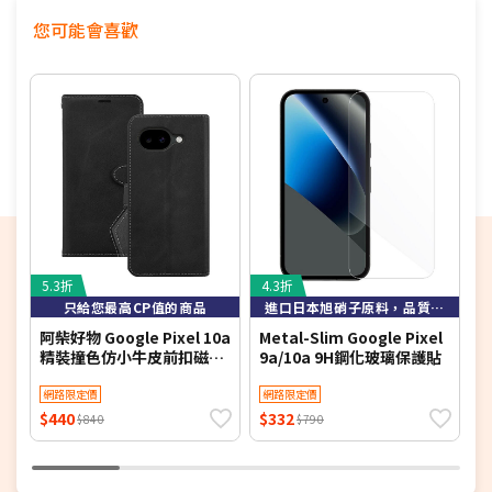
響，顏色表現可能會與實物有稍許誤差，出貨以實際商品為
您可能會喜歡
準。
※提醒您打開包裹時請錄影，避免影響您的權益。
※鑑賞期非試用期，商品需在本體/配件/本體包裝完整且可
還原狀態下才接受退貨。如退回後本體污漬/包裝破損/缺
件，會依個案退貨商品狀況向您酌收10%至30%不等的合理
折價損失。
5.3折
4.3折
只給您最高CP值的商品
進口日本旭硝子原料，品質保證
阿柴好物 Google Pixel 10a
Metal-Slim Google Pixel
G
精裝撞色仿小牛皮前扣磁吸
9a/10a 9H鋼化玻璃保護貼
牛
皮套-黑+灰
網路限定價
網路限定價
$440
$332
$
$840
$790