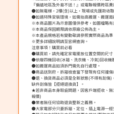
『偏遠地區及外島不送！』或電聯報價跨區費用
●如無電梯，2樓(含)以上，現場或先匯款收取樓
●如遇特殊安裝環境，如需抬高搬運、搬運距離
※本商品圖片為示意圖僅供參考，如圖檔略有
※本商品保固期限請依原廠公佈為主。
※本產品規格若有變動敬請參照實際商品為準
※更多詳細說明請至官網查詢。
注意事項！購買前必看
●購買前，請先確定家電擺放位置空間的尺寸
●依廢四機回收(冰箱、洗衣機、冷氣)回收機
●如搬運商品如須拆門需先自行處理。
●商品送到府，拆箱檢查當下發現有任何撞傷
●退、換貨商品必須是全新狀態(不得有刮傷
缺件刮傷皆【拒絕退換貨】。
★若非商品本身瑕疵問題，因客戶端拒收、無法
報價)
●業者無任何協助退貨整新之義務。
●大家電部分只要拆箱、定位、插上電源一經