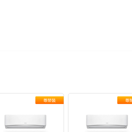
24期
$1,439
-100元/樓。
絡後續配送時
購日期，以訂單
外發送簡訊通
尊榮裝
尊
外)