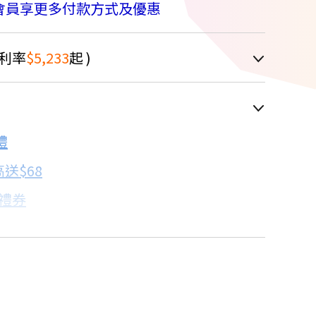
會員享更多付款方式及優惠
利率
$5,233
起 )
車顯示為主
禮
配合銀行/業者
送$68
子禮券
18家銀行/業者
卡滿額最高回饋25%
17家銀行/業者
買
18家銀行/業者