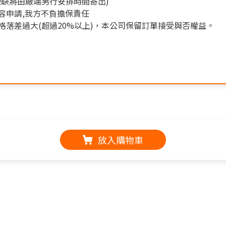
缺將由廠端另行安排時間寄出)
容申請,我方不負擔保責任
落差過大(超過20%以上)，本公司保留訂單接受與否權益。
放入購物車