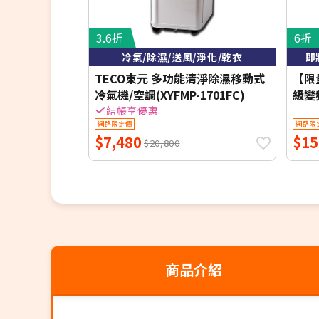
3.6折
6折
冷氣/除濕/送風/淨化/乾衣
即
TECO東元 多功能清淨除濕移動式
【限量
冷氣機/空調(XYFMP-1701FC)
級變
S29
結帳享優惠
網路限定價
網路限
安裝
$7,480
$15
禮+
$20,800
商品介紹