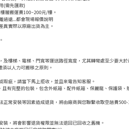
(需先匯款)
層搬運費100~200元/樓。
過遠...都會現場報價說明
差異實際以原廠出貨為主。
。
，及樓梯、電梯、門寬等運送路徑寬度，尤其轉彎處至少要大於
體須以人力可搬移之原則。
或瑕疵，請當下馬上拒收，並且來電告知客服。
)，且有完整的包裝，包含外紙箱、配件紙箱、保麗龍、保護袋、
正常安裝等因素造成退貨，將由廠商與您聯繫收取空趟費500-1
安裝，將會影響退貨權限並無法退回已回收之舊機。