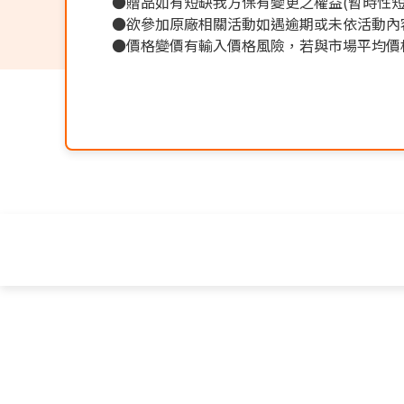
●贈品如有短缺我方保有變更之權益(暫時性短
●欲參加原廠相關活動如遇逾期或未依活動內
●價格變價有輸入價格風險，若與市場平均價格