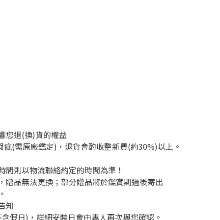
您退(換)貨的權益
疵(需原廠鑑定)，退貨會酌收整新費(約30%)以上。
時間則以物流聯絡約定的時間為準！
，贈品無法更換；部分贈品將於鑑賞期過後寄出
。
告知
不含假日)，詳細安裝日會由專人再次與您確認。