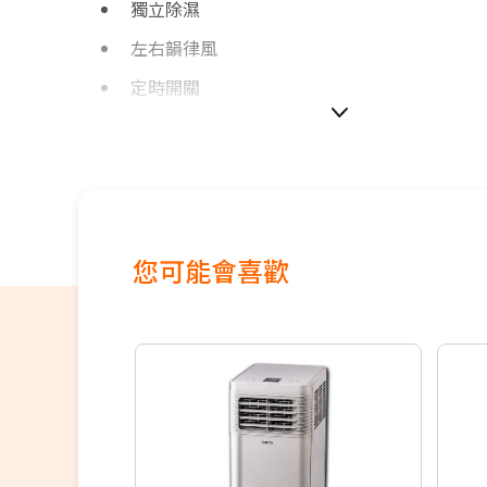
獨立除濕
左右韻律風
定時開關
如無電梯，2樓(含)以上，現場收取樓層搬運費50
價格包含【標準安裝】+【舊機回收】
本商品正常為3至7個工作天會以電話或簡訊聯
間
您可能會喜歡
配送時間以物流聯絡約定的時間為準
※如商品標題掛有【預購】字樣，都將依照預
順序陸續出貨，如遇原廠供貨延遲，將會再另
知。
偏遠地區及外島不送！
若您同意以上約定事項再行下單，謝謝。
優惠價格，恕不參加原廠贈品活動。(回函贈除
保固依原廠公告為主，加贈安裝保固一年。