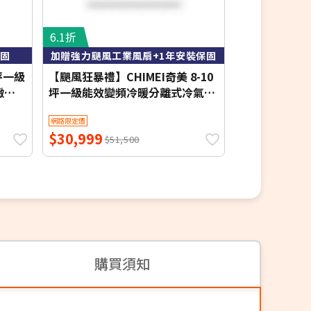
6.1折
7.7折
保固
加贈強力颶風工業風扇+1年安裝保固
含基本
坪一級
【颶風狂暴禮】CHIMEI奇美 8-10
MAXE 萬士益 
緻系
坪一級能效變頻冷暖分離式冷氣-
暖窗型冷氣 右吹
星緻系列 RB-S65HG1-1/RC-
3.6kW 約4-6
網路限定價
網路限定價
回
S65HG1-1【含基本安裝+舊機回
$30,999
$18,800
安裝
收】【加贈2000元好禮+1年安裝
$51,500
$2
保固】
購買須知