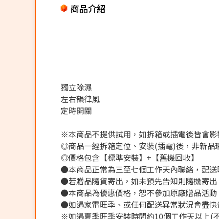
商品介紹
獨立除濕
左右韻律風
定時開關
※本商品不提供試用，如拆箱或插電後皆會影響
◎商品一經拆箱定位、安裝(插電)後，非新品瑕
◎價格包含【標準安裝】+【舊機回收】
●本商品正常為三至七個工作天內聯絡，配送
●若贈品隨貨寄出，如未預先告知則隨機寄出
●本商品為優惠價格，恕不參加原廠贈品活動
●如遇家電旺季、或任何配送異常狀況會盡快
※如遇夏季旺季安裝時間約10個工作天以上(