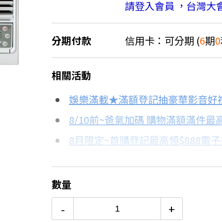
請登入會員 ，台灣大
分期付款
信用卡：可分期 (
6
期
0
＊實際可分期數、適用利率，請以購物
相關活動
信用卡分期
娛樂滿載★滿額登記抽豪華影音好
分期數
每期金額
8/10前~爸氣加碼 購物滿額滿件最高
8月限定~首購登記最高領$888電
3期 0利率
$10,466
台灣大哥大Open Possible聯名
6期 0利率
$5,233
更多信用卡分期0利率滿額享回饋
數量
熱銷冷氣機推薦→點我看達人教你
12期
$2,799
-
+
冷氣挑選教學→點我看達人教你買