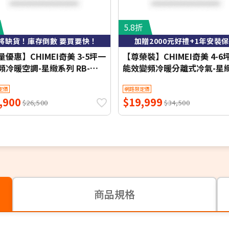
5.8折
將缺貨！庫存倒數 要買要快！
加贈2000元好禮+1年安裝
優惠】CHIMEI奇美 3-5坪一
【尊榮裝】CHIMEI奇美 4-6
頻冷暖空調-星緻系列 RB-
能效變頻冷暖分離式冷氣-星
HG1-1/RC-S29HG1 【含基本
列 RB-S37HG1-1/RC-
定價
網路限定價
+舊機回收】【加贈2000元好
S37HG1【含基本安裝+舊機
,900
$19,999
1年安裝保固】
收】【加贈2000元好禮+1年
$26,500
$34,500
保固】
商品規格