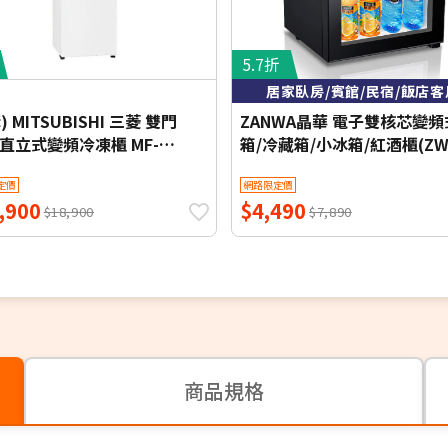
5.7折
居家臥房/賓館/民宿/飯店客
) MITSUBISHI 三菱 雙門
ZANWA晶華 電子雙核芯變
L直立式變頻冷凍櫃 MF-
箱/冷藏箱/小冰箱/紅酒櫃(ZW
ET - 含基本安裝+舊機回收
30STF)
定價
網路限定價
,900
$4,490
$18,900
$7,890
商品規格