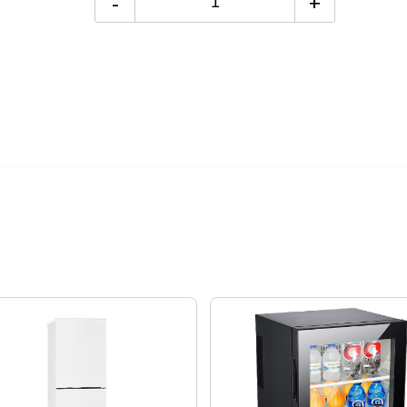
-
+
24期
$957
200元/樓。
絡後續配送時
購日期，以訂單
外發送簡訊通