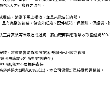
體須以人力可搬移之原則。
或瑕疵，請當下馬上拒收，並且來電告知客服。
)，且有完整的包裝，包含外紙箱、配件紙箱、保麗龍、保護袋、
正常安裝等因素造成退貨，將由廠商與您聯繫收取空趟費500-1
安裝，將會影響退貨權限並無法退回已回收之舊機。
缺將由廠端另行安排時間寄出)
容申請,我方不負擔保責任
落差過大(超過20%以上)，本公司保留訂單接受與否權益。