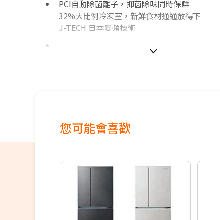
PCI自動除菌離子，抑菌除味同時保鮮
32%大比例冷凍室，新鮮食材通通放得下
J-TECH 日本變頻技術
如無電梯，2樓(含)以上，現場收取樓層搬運費1-
價格包含【標準安裝】+【舊機回收】
本商品正常為3至7個工作天會以電話或簡訊聯
間
您可能會喜歡
配送時間以物流聯絡約定的時間為準
偏遠地區及外島不送！
※如商品標題掛有【預購】字樣，都將依照預
順序陸續出貨，如遇原廠供貨延遲，將會再另
知。
若您同意以上約定事項再行下單，謝謝。