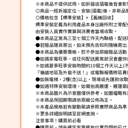
※本商品不提供試用，如拆箱或插電後皆會影響
◎商品一經拆箱定位、安裝(插電)後，非新品瑕
◎價格包含【標準安裝】+【舊機回收】
標準安裝定義為利用產品本身出廠所附之零配
由安裝人員實作實算與消費者當場收取。
●本商品正常為三至七個工作天內聯絡，配送
●若贈品隨貨寄出，如未預先告知則隨機寄出
●本商品為優惠價格，恕不參加原廠贈品活動
●如遇家電旺季、或任何配送異常狀況會盡快
※如遇夏季旺季安裝時間約10個工作天以上(
『偏遠地區及外島不送！』或電聯報價跨區費用
●如無電梯，2樓(含)以上，現場或先匯款收取樓
●如遇特殊安裝環境，如需抬高搬運、搬運距離
※本商品圖片為示意圖僅供參考，如圖檔略有
※本商品保固期限請依原廠公佈為主。
※本產品規格若有變動敬請參照實際商品為準
※更多詳細說明請至官網查詢。
注意事項！購買前必看
●購買前，請先確定家電擺放位置空間的尺寸