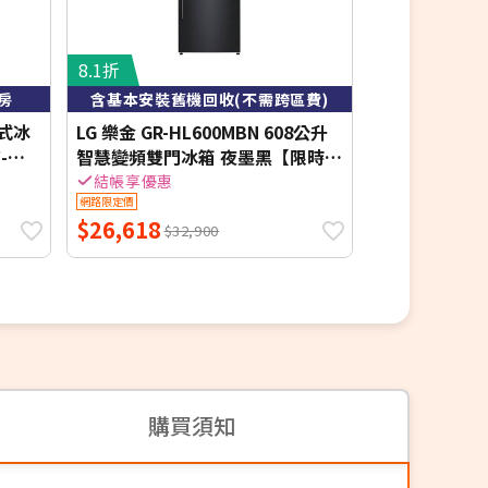
8.1折
8.8折
房
含基本安裝舊機回收(不需跨區費)
含基本安裝舊
頻式冰
LG 樂金 GR-HL600MBN 608公升
LG 樂金 GR-A
-
智慧變頻雙門冰箱 夜墨黑【限時結
InstaVie
帳享優惠】
冰箱 星夜黑
結帳享優惠
結帳享優惠
網路限定價
網路限定價
$26,618
$104,700
$32,900
$
購買須知