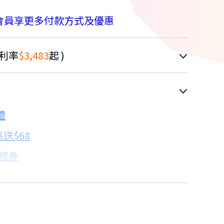
會員享更多付款方式及優惠
利率
$3,483
起 )
車顯示為主
禮
配合銀行/業者
送$68
子禮券
18家銀行/業者
卡滿額最高回饋25%
17家銀行/業者
18家銀行/業者