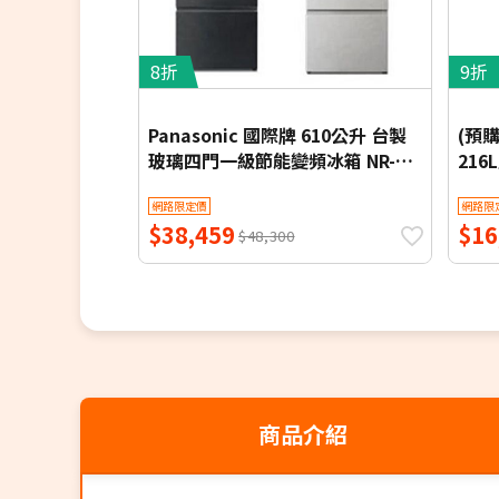
8折
9折
Panasonic 國際牌 610公升 台製
(預購
玻璃四門一級節能變頻冰箱 NR-
216
D615XGS-B 含基本安裝【限時優
U22
網路限定價
網路限
惠】
$38,459
$16
$48,300
商品介紹