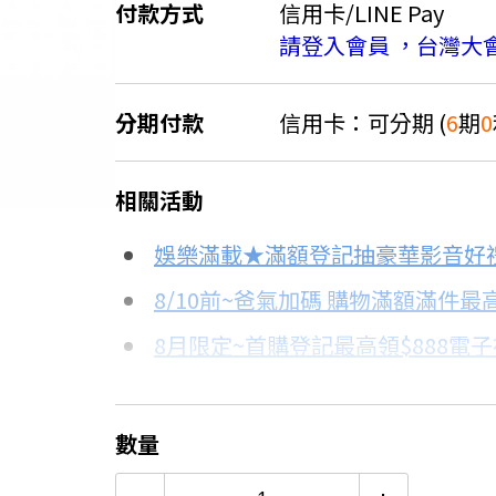
付款方式
信用卡/LINE Pay
請登入會員 ，台灣大
分期付款
信用卡：可分期 (
6
期
0
＊實際可分期數、適用利率，請以購物
相關活動
信用卡分期
娛樂滿載★滿額登記抽豪華影音好
分期數
每期金額
8/10前~爸氣加碼 購物滿額滿件最高
8月限定~首購登記最高領$888電
3期 0利率
$6,966
台灣大哥大Open Possible聯名
6期 0利率
$3,483
更多信用卡分期0利率滿額享回饋
數量
12期
$1,863