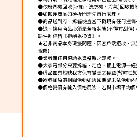
●依廢四機回收(冰箱、洗衣機、冷氣)回收機
●如搬運商品如須拆門需先自行處理。
●商品送到府，拆箱檢查當下發現有任何撞傷
●退、換貨商品必須是全新狀態(不得有刮傷
缺件刮傷皆【拒絕退換貨】。
★若非商品本身瑕疵問題，因客戶端拒收、無法
報價)
●業者無任何協助退貨整新之義務。
●大家電部分只要拆箱、定位、插上電源一經
●贈品如有短缺我方保有變更之權益(暫時性短
●欲參加原廠相關活動如遇逾期或未依活動內
●價格變價有輸入價格風險，若與市場平均價格