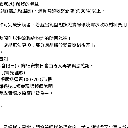
您退(換)貨的權益
疵(需原廠鑑定)，退貨會酌收整新費(約30%)以上。
件可完成安裝者，若超出範圍則按照實際環境需求收取材料費用
時間則以物流聯絡約定的時間為準！
，贈品無法更換；部分贈品將於鑑賞期過後寄出
。
告知
不含假日)，詳細安裝日會由專人再次與您確認。
(需先匯款)
層搬運費100~200元/樓。
過遠...都會現場報價說明
差異實際以原廠出貨為主。
。
，及樓梯、電梯、門寬等運送路徑寬度，尤其轉彎處至少要大於