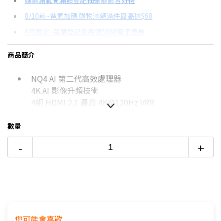
娛樂滿載★滿額登記抽豪華影音好禮
8/10前~爸氣加碼 購物滿額滿件最高送$68
分期數
每期金額
配合銀行/業者
8月限定~首購登記最高領$888電子禮券
3期 0利率
$11,443
18家銀行/業者
8/15前~指定購物滿額最高回饋25%
商品簡介
6期 0利率
$5,721
17家銀行/業者
台灣大哥大Open Possible聯名卡滿額最高回饋25%
NQ4 AI 第二代高效處理器
12期
$3,061
18家銀行/業者
更多信用卡分期0利率滿額享回饋
4K AI 影像升頻技術
智慧家電功能有哪些？→點我看達人教你買
24期
$1,573
18家銀行/業者
4組 HDMI 2.1 最高 4K@120Hz VRR
65吋4K OLED電視推薦→點我看達人教你買
如無電梯，2樓(含)以上，現場或先匯款收取樓層搬
數量
運費100~200元/樓。
價格包含【標準安裝】+【舊機回收】
-
+
本商品正常為3至7個工作天會以電話或簡訊聯絡後續
配送時間
配送時間以物流聯絡約定的時間為準
偏遠地區及外島不送！
※如商品標題掛有【預購】字樣，都將依照預購日
期，以訂單順序陸續出貨，如遇原廠供貨延遲，將會
您可能會喜歡