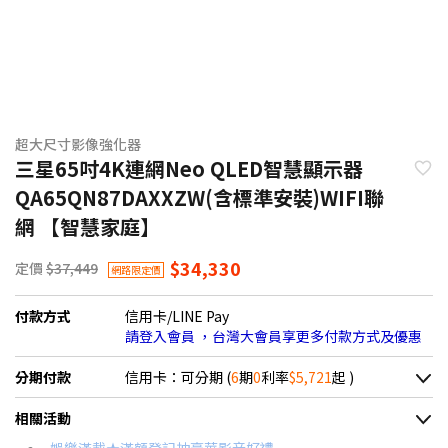
超大尺寸影像強化器
三星65吋4K連網Neo QLED智慧顯示器
QA65QN87DAXXZW(含標準安裝)WIFI聯
網 【智慧家庭】
$34,330
定價
$37,449
網路限定價
付款方式
信用卡/LINE Pay
請登入會員 ，台灣大會員享更多付款方式及優惠
分期付款
信用卡：可分期 (
6
期
0
利率
$5,721
起 )
＊實際可分期數、適用利率，請以購物車顯示為主
相關活動
信用卡分期