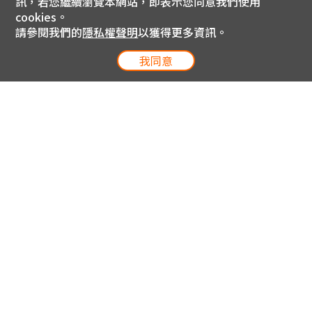
訊，若您繼續瀏覽本網站，即表示您同意我們使用
cookies。
請參閱我們的
隱私權聲明
以獲得更多資訊。
我同意
電信專案服務專線 24小時
用戶手機直撥188(免費)
0809-000-852(免費)
線上購物服務專線 09:00~18:00
網內手機直撥188(撥通請按5)