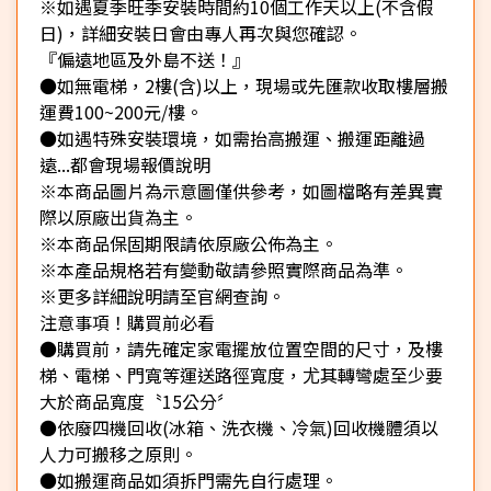
※如遇夏季旺季安裝時間約10個工作天以上(不含假
日)，詳細安裝日會由專人再次與您確認。
『偏遠地區及外島不送！』
●如無電梯，2樓(含)以上，現場或先匯款收取樓層搬
運費100~200元/樓。
●如遇特殊安裝環境，如需抬高搬運、搬運距離過
遠...都會現場報價說明
※本商品圖片為示意圖僅供參考，如圖檔略有差異實
際以原廠出貨為主。
※本商品保固期限請依原廠公佈為主。
※本產品規格若有變動敬請參照實際商品為準。
※更多詳細說明請至官網查詢。
注意事項！購買前必看
●購買前，請先確定家電擺放位置空間的尺寸，及樓
梯、電梯、門寬等運送路徑寬度，尤其轉彎處至少要
大於商品寬度〝15公分〞
●依廢四機回收(冰箱、洗衣機、冷氣)回收機體須以
人力可搬移之原則。
●如搬運商品如須拆門需先自行處理。