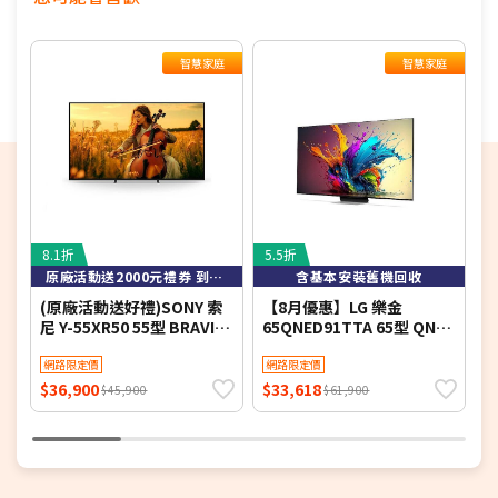
再另外發送簡訊通知。
若您同意以上約定事項再行下單，謝謝。
智慧家庭
智慧家庭
8.1折
5.5折
8
原廠活動送2000元禮券 到8/9止
含基本安裝舊機回收
(原廠活動送好禮)SONY 索
【8月優惠】LG 樂金
S
尼 Y-55XR50 55型 BRAVIA
65QNED91TTA 65型 QNED
L
5 Mini LED XR智慧聯網顯示
evo AI 4K 智慧顯示器
Y
器
網路限定價
網路限定價
$36,900
$33,618
$
$45,900
$61,900