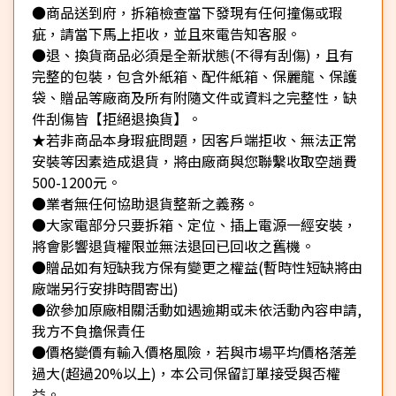
●商品送到府，拆箱檢查當下發現有任何撞傷或瑕
疵，請當下馬上拒收，並且來電告知客服。
●退、換貨商品必須是全新狀態(不得有刮傷)，且有
完整的包裝，包含外紙箱、配件紙箱、保麗龍、保護
袋、贈品等廠商及所有附隨文件或資料之完整性，缺
件刮傷皆【拒絕退換貨】。
★若非商品本身瑕疵問題，因客戶端拒收、無法正常
安裝等因素造成退貨，將由廠商與您聯繫收取空趟費
500-1200元。
●業者無任何協助退貨整新之義務。
●大家電部分只要拆箱、定位、插上電源一經安裝，
將會影響退貨權限並無法退回已回收之舊機。
●贈品如有短缺我方保有變更之權益(暫時性短缺將由
廠端另行安排時間寄出)
●欲參加原廠相關活動如遇逾期或未依活動內容申請,
我方不負擔保責任
●價格變價有輸入價格風險，若與市場平均價格落差
過大(超過20%以上)，本公司保留訂單接受與否權
益。