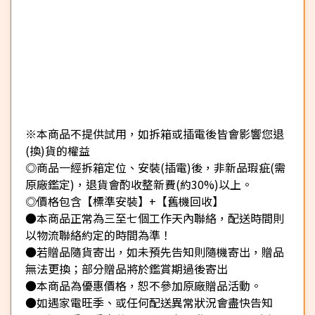
※本商品不提供試用，如拆箱或插電後皆會影響您退
(換)貨的權益
◎商品一經拆箱定位、安裝(插電)後，非新品瑕疵(需
原廠鑑定)，退貨會酌收整新費(約30%)以上。
◎價格包含【標準安裝】+【舊機回收】
●本商品正常為三至七個工作天內聯絡，配送時間則
以物流聯絡約定的時間為準！
●若贈品隨貨寄出，如未預先告知則隨機寄出，贈品
無法更換；部分贈品將於鑑賞期過後寄出
●本商品為優惠價格，恕不參加原廠贈品活動。
●如遇家電旺季、或任何配送異常狀況會盡快告知