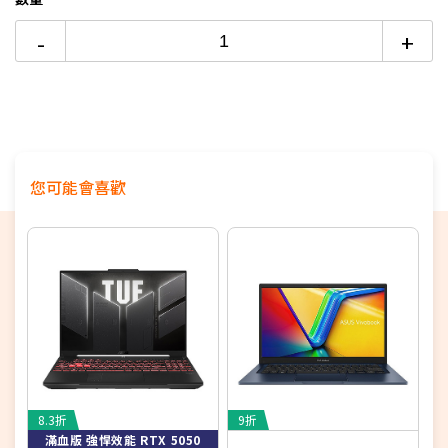
顯示晶片：Intel Arc Graphics
6期
$11,395
18家銀行/業者
-
+
記憶體：32G LPDDR5X(onboard)
(不可擴充)
12期
$5,697
18家銀行/業者
硬碟：1TB NVMe Gen4 M.2 Dual SSD slots
+1T PCIe
SSD (1T SSD由工程師拆裝)
24期
$2,928
18家銀行/業者
螢幕：16" WQXGA (2560X1600) IPS/DCI-P3 99%/350nit
作業系統：Windows 11 Home
您可能會喜歡
8.3折
9折
8
滿血版 強悍效能 RTX 5050