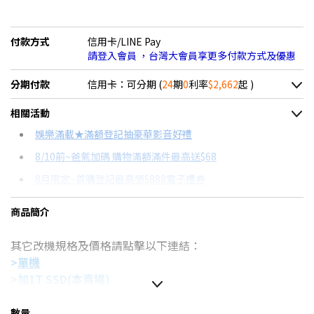
付款方式
信用卡/LINE Pay
請登入會員 ，台灣大會員享更多付款方式及優惠
分期付款
信用卡：可分期 (
24
期
0
利率
$2,662
起 )
＊實際可分期數、適用利率，請以購物車顯示為主
相關活動
信用卡分期
娛樂滿載★滿額登記抽豪華影音好禮
8/10前~爸氣加碼 購物滿額滿件最高送$68
分期數
每期金額
配合銀行/業者
8月限定~首購登記最高領$888電子禮券
3期 0利率
$21,300
18家銀行/業者
8/15前~指定購物滿額最高回饋25%
商品簡介
6期 0利率
$10,650
17家銀行/業者
台灣大哥大Open Possible聯名卡滿額最高回饋25%
其它改機規格及價格請點擊以下連結：
12期 0利率
$5,325
7家銀行/業者
更多信用卡分期0利率滿額享回饋
>
單機
AI PC是什麼？→點我看達人教你買
18期 0利率
$3,550
3家銀行/業者
>加1T SSD
(本賣場)
特仕版筆電推薦→點我看達人教你買
>加2T SSD
24期 0利率
$2,662
2家銀行/業者
處理器：Intel Core Ultra7 258V
數量