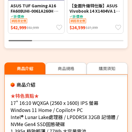
ASUS TUF Gaming A16
【全面升級特仕版】ASUS
A
FA608UHI-0061A260H 御
Vivobook 14 X1404VA 14
F
鐵灰 16吋電競筆電 (FHD+
吋文書效能筆電 (FHD
光
折價券
折價券
IPS 144Hz/AMD Ryzen 7
網路限定價
IPS/Intel Core 5
網路限定價
I
260/16G DDR5/512G PCIE
120U/8G+16G DDR4/1T
2
$42,999
$24,599
$
$51,999
$27,399
SSD/NVIDIA RTX 5050
PCIe SSD/WIN 11)
S
8G/WIN 11)
8
商品介紹
商品規格
購買須知
商品介紹
★特色賣點★
17" 16:10 WQXGA (2560 x 1600) IPS 螢幕
Windows 11 Home / Copilot+ PC
Intel® Lunar Lake處理器 / LPDDR5X 32GB 記憶體 /
NVMe Gen4 SSD固態硬碟
1,395g 極致輕薄 / 77Wh 大容量電池