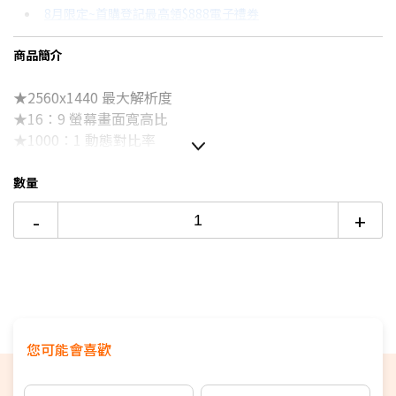
8月限定~首購登記最高領$888電子禮券
3期 0利率
$4,296
18家銀行/業者
台灣大哥大Open Possible聯名卡滿額最高回饋25%
商品簡介
6期 0利率
$2,148
17家銀行/業者
8/15前~指定購物滿額最高回饋25%
★2560x1440 最大解析度
12期 0利率
$1,074
7家銀行/業者
更多信用卡分期0利率滿額享回饋
★16：9 螢幕畫面寬高比
6期
$2,298
18家銀行/業者
★1000：1 動態對比率
★本機DP有輸出專用埠，請不要插錯
12期
$1,149
18家銀行/業者
數量
24期
$590
18家銀行/業者
-
+
您可能會喜歡