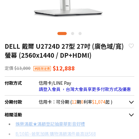
DELL 戴爾 U2724D 27型 27吋 (廣色域/寬)
螢幕 (2560x1440 / DP+HDMI)
$12,888
定價
$13,800
網路限定價
付款方式
信用卡/LINE Pay
請登入會員 ，台灣大會員享更多付款方式及優惠
分期付款
信用卡：可分期 (
12
期
0
利率
$1,074
起 )
＊實際可分期數、適用利率，請以購物車顯示為主
相關活動
信用卡分期
娛樂滿載★滿額登記抽豪華影音好禮
8/10前~爸氣加碼 購物滿額滿件最高送$68
分期數
每期金額
配合銀行/業者