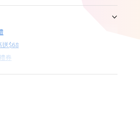
車顯示為主
禮
配合銀行/業者
送$68
子禮券
18家銀行/業者
卡滿額最高回饋25%
18家銀行/業者
18家銀行/業者
18家銀行/業者