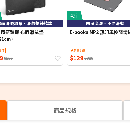
4折
表面滑順網布，滑鼠快速精準
防滑底層，不易滑動
o 精密鎖邊 布面滑鼠墊
E-books MP2 無印風極簡
21cm)
定價
網路限定價
9
$129
$250
$329
商品規格