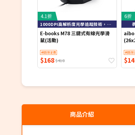
4.1折
6折
1000DPI高解析度光學追蹤技術，定位精準
E-books M78 三鍵式有線光學滑
aib
鼠(活動)
(26x
網路限定價
網路限
$168
$14
$418
商品介紹