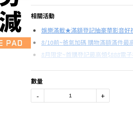
＊實際可分期數、適用利率，請以購物
相關活動
信用卡分期
娛樂滿載★滿額登記抽豪華影音好
分期數
每期金額
8/10前~爸氣加碼 購物滿額滿件最高
8.4折
8月限定~首購登記最高領$888電
3期
$88
台灣大哥大Open Possible聯名
6期
$44
更多信用卡分期0利率滿額享回饋
數量
12期
$22
-
+
24期
$11