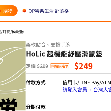
購物
OP響樂生活 部落格
/耳麥/簡報器
柔軟貼合、支撐手腕
HoLic 超機能紓壓滑鼠墊
$249
定價
$299
網路限定價
付款方式
信用卡/LINE Pay/AT
請登入會員 ，台灣大
分期付款