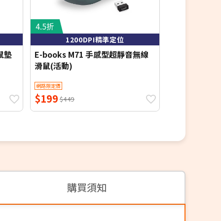
4.5折
4.8折
1200DPI精準定位
三段DP
滑鼠墊
E-books M71 手感型超靜音無線
u-ta三段DP
滑鼠(活動)
HL1(USB有
網路限定價
網路限定價
$199
$191
$449
$399
購買須知