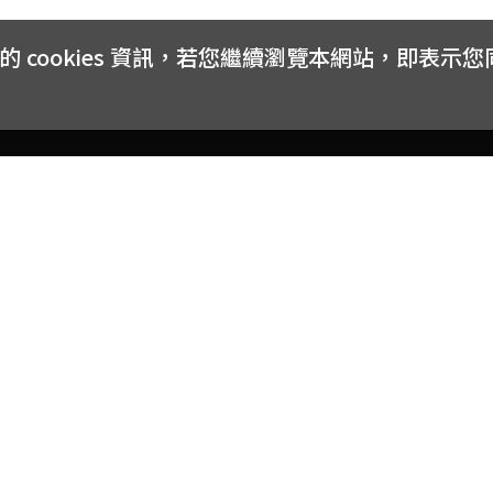
cookies 資訊，若您繼續瀏覽本網站，即表示
客戶服務
會員權益
關於
常見問題
會員隱私與權益
品牌
大宗採購方案
購物條款
網站
訂閱電子報
中獎公告
聯絡
取消訂閱電子報
網路安全標章
合作
購物折價券使用辦法
反詐騙小叮嚀