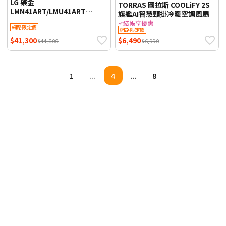
LG 樂金
TORRAS 圖拉斯 COOLiFY 2S
LMN41ART/LMU41ART
旗艦AI智慧頸掛冷暖空調風扇
4.1KW 5-7坪 ARTCOOL™ WiFi
結帳享優惠
網路限定價
雙迴轉變頻空調-潮酷系列 霧面
網路限定價
米
$41,300
$6,490
$44,800
$6,990
1
...
4
...
8