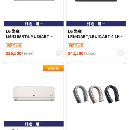
好禮二選一
好禮二選一
LG 樂金
LG 樂金
LMN36ART/LMU36ART
LRN41ART/LRU41ART 4.1KW
3.6KW 4-6坪 ARTCOOL™ WiFi
5-7坪 ARTCOOL™ WiFi 雙迴轉
網路限定價
網路限定價
雙迴轉變頻空調-潮酷系列 霧面
變頻空調-潮酷系列 鏡面黑
米
$36,500
$42,500
$40,000
$45,800
智慧家庭
好禮二選一