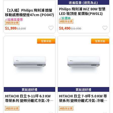
送遙控器 (送完為止)
Philips 飛利浦 WiZ 80W 智慧
【2入組】Philips 飛利浦 酷螢
LED 吸頂燈 星鑽版(PW012)
移動感應櫥壁燈47cm (PO047)
折價券
結帳享優惠
網路限定價
網路限定價
$1,999
$8,490
$2,158
$11,990
智慧家庭
智慧家庭
買就送好禮
買就送好禮
HITACHI 日立 9-11坪 6.3 KW
HITACHI 日立 7-8坪 5.0 KW 尊
尊榮系列 變頻分離式冷氣-冷暖
榮系列 變頻分離式冷氣-冷暖型
型 RAS-63NTB/RAC-63NP 含
RAS-50NTB/RAC-50NP 含基
網路限定價
網路限定價
基本安裝+舊機回收 不需跨區費
本安裝+舊機回收 不需跨區費