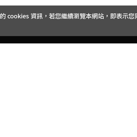
cookies 資訊，若您繼續瀏覽本網站，即表示
客戶服務
會員權益
關於
常見問題
會員隱私與權益
品牌
大宗採購方案
購物條款
網站
訂閱電子報
中獎公告
聯絡
取消訂閱電子報
網路安全標章
合作
購物折價券使用辦法
反詐騙小叮嚀