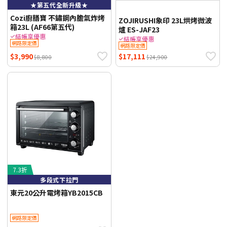
★第五代全新升級★
Cozi廚膳寶 不鏽鋼內膽氣炸烤
ZOJIRUSHI象印 23L烘烤微波
箱23L (AF66第五代)
爐 ES-JAF23
結帳享優惠
結帳享優惠
網路限定價
網路限定價
$3,990
$17,111
$8,800
$24,900
7.3折
多段式下拉門
東元20公升電烤箱YB2015CB
網路限定價