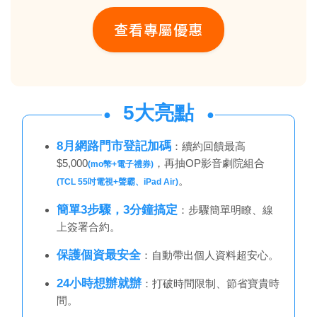
查看專屬優惠
5大亮點
8月網路門市登記加碼
：
續約回饋最高
$5,000
，再抽OP影音劇院組合
(mo幣+電子禮券)
。
(TCL 55吋電視+聲霸、iPad Air)
簡單3步驟，3分鐘搞定
：步驟簡單明瞭、線
上簽署合約。
保護個資最安全
：自動帶出個人資料超安心。
24小時想辦就辦
：打破時間限制、節省寶貴時
間。