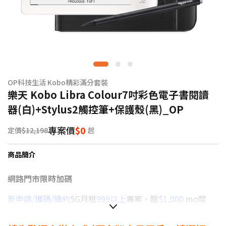
OP科技生活 Kobo精彩滿分套裝
樂天 Kobo Libra Colour7吋彩色電子書閱讀
器(白)+Stylus2觸控筆+保護殼(黑)_OP
專案價
$0
定價
$12,198
起
商品簡介
網路門市限時加碼
新申請/攜碼/續約
5G月租
999以上
專案，贈
$1,000
mo幣
新申請/攜碼/續約
5G月租
799
專案，贈
$500
mo幣