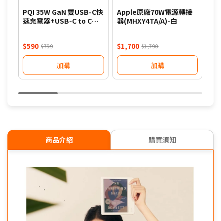
PQI 35W GaN 雙USB-C快
Apple原廠70W電源轉接
PQ
速充電器+USB-C to C編
器(MHXY4TA/A)-白
速充
織線組合包-白
織
$590
$1,700
$7
$799
$1,790
加購
加購
商品介紹
購買須知