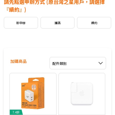
請先點選申辦方式
(原台灣之星用戶，請選擇
新申請/攜碼
5G月租
599
專案，贈
$500
mo幣
『續約』)
※可享有之加碼內容依本商品可申辦之專案為主。
新申辦
攜碼
續約
信用卡優惠
台灣大哥大Open Possible聯名卡最高回饋2%
加購商品
配件類別
7.4折
8