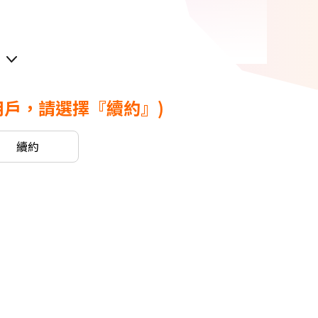
用戶，請選擇『續約』)
續約
幣
G體驗