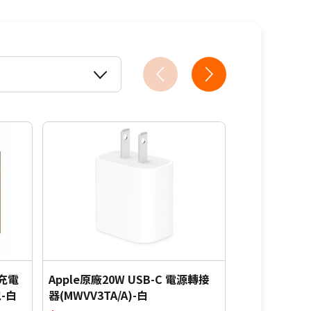
6.3折
速充電
Apple原廠20W USB-C 電源轉接
Soodatek
包-白
器(MWVV3TA/A)-白
器-黑