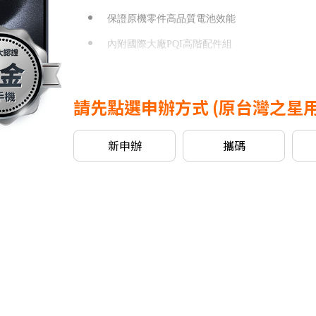
保證原機零件高品質電池效能
內附國際大廠PQI高階配件組
全台700間門市諮詢/送修服務
實踐永續為地球盡一份力
請先點選申辦方式
(原台灣之星
網路門市加碼
新申辦
攜碼
續約
5G月租
1199以上
專案，贈
$1,000
mo幣
續約
5G月租
799/999
專案，贈
$500
mo幣
新申請/攜碼
5G月租
999以上
專案，贈
$1000
mo
新申請/攜碼
5G月租
599/799
專案，贈
$500
mo幣
支援NRCA
支援100MHz全台最大5G黃金頻寬，釋放滿分5