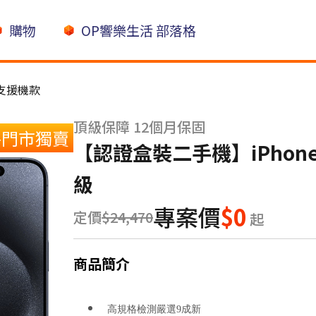
購物
OP響樂生活 部落格
A支援機款
頂級保障 12個月保固
路門市獨賣
【認證盒裝二手機】iPhone 1
級
專案價
$0
定價
$24,470
起
商品簡介
高規格檢測嚴選9成新