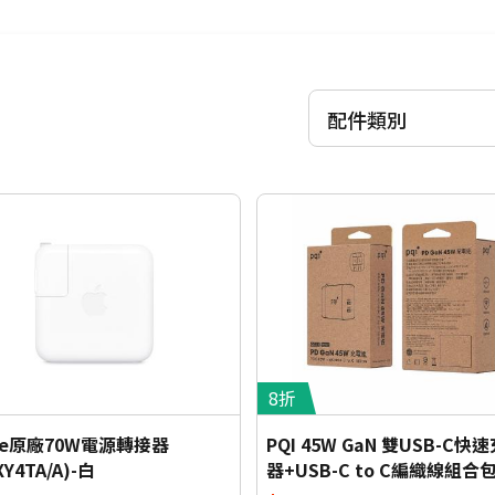
信用卡優惠
台灣大哥大Open Possible聯名卡最高回饋2%
配件類別
8折
ple原廠70W電源轉接器
PQI 45W GaN 雙USB-C快
XY4TA/A)-白
器+USB-C to C編織線組合