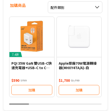
加購商品
配件類別
7.4折
8
PQI 35W GaN 雙USB-C快
Apple原廠70W電源轉接
PQ
速充電器+USB-C to C編
器(MHXY4TA/A)-白
速充
織線組合包-白
織
$590
$1,700
$7
$799
$1,790
加購
加購