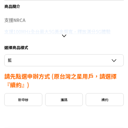
商品簡介
支援NRCA
支援100MHz全台最大5G黃金頻寬，釋放滿分5G體驗
選擇商品樣式
信用卡優惠
藍
台灣大哥大Open Possible聯名卡最高回饋2%
請先點選申辦方式
(原台灣之星用戶，請選擇
『續約』)
新申辦
攜碼
續約