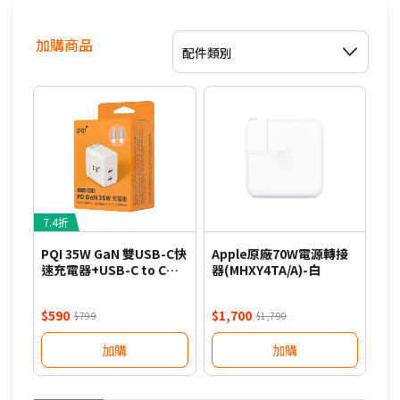
加購商品
配件類別
7.4折
8
PQI 35W GaN 雙USB-C快
Apple原廠70W電源轉接
PQ
速充電器+USB-C to C編
器(MHXY4TA/A)-白
速充
織線組合包-白
織
$590
$1,700
$7
$799
$1,790
加購
加購