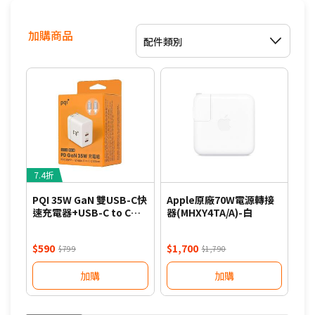
加購商品
配件類別
7.4折
8
PQI 35W GaN 雙USB-C快
Apple原廠70W電源轉接
PQ
速充電器+USB-C to C編
器(MHXY4TA/A)-白
速充
織線組合包-白
織
$590
$1,700
$7
$799
$1,790
加購
加購