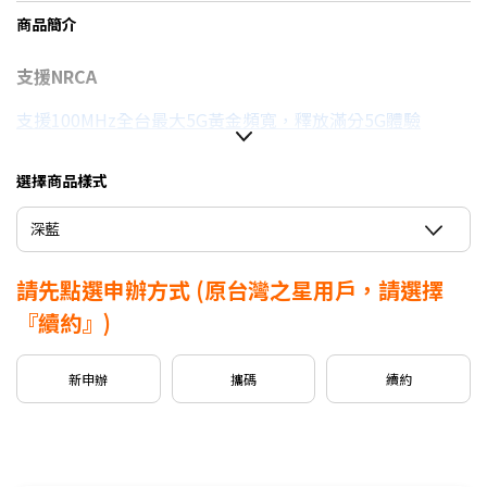
商品簡介
支援NRCA
支援100MHz全台最大5G黃金頻寬，釋放滿分5G體驗
選擇商品樣式
信用卡優惠
深藍
台灣大哥大Open Possible聯名卡最高回饋2%
請先點選申辦方式
(原台灣之星用戶，請選擇
『續約』)
新申辦
攜碼
續約