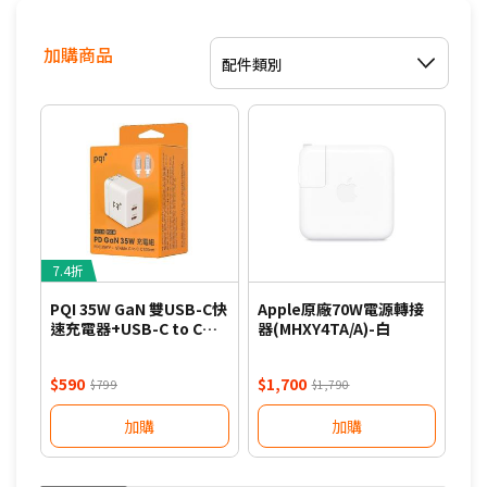
加購商品
配件類別
7.4折
8
PQI 35W GaN 雙USB-C快
Apple原廠70W電源轉接
PQ
速充電器+USB-C to C編
器(MHXY4TA/A)-白
速充
織線組合包-白
織
$590
$1,700
$7
$799
$1,790
加購
加購