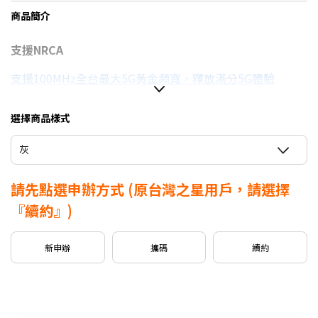
商品簡介
支援NRCA
支援100MHz全台最大5G黃金頻寬，釋放滿分5G體驗
選擇商品樣式
信用卡優惠
灰
台灣大哥大Open Possible聯名卡最高回饋2%
請先點選申辦方式
(原台灣之星用戶，請選擇
『續約』)
新申辦
攜碼
續約