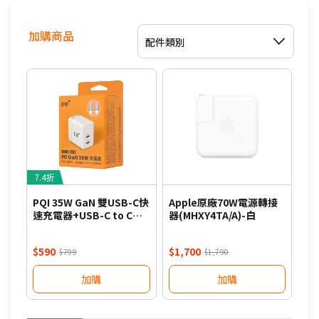
加購商品
配件類別
7.4折
8
PQI 35W GaN 雙USB-C快
Apple原廠70W電源轉接
PQ
速充電器+USB-C to C編
器(MHXY4TA/A)-白
速充
織線組合包-白
織
$590
$1,700
$7
$799
$1,790
加購
加購