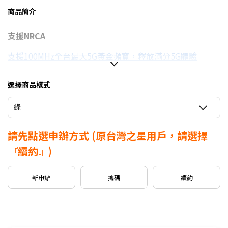
商品簡介
支援NRCA
支援100MHz全台最大5G黃金頻寬，釋放滿分5G體驗
選擇商品樣式
信用卡優惠
綠
台灣大哥大Open Possible聯名卡最高回饋2%
請先點選申辦方式
(原台灣之星用戶，請選擇
『續約』)
新申辦
攜碼
續約