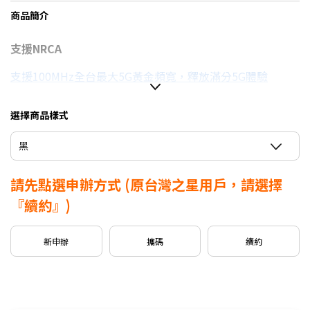
商品簡介
支援NRCA
支援100MHz全台最大5G黃金頻寬，釋放滿分5G體驗
信用卡優惠
選擇商品樣式
台灣大哥大Open Possible聯名卡最高回饋2%
黑
請先點選申辦方式
(原台灣之星用戶，請選擇
『續約』)
新申辦
攜碼
續約