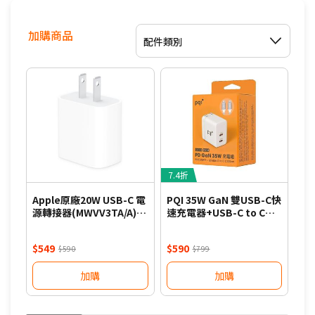
加購商品
配件類別
7.4折
Apple原廠20W USB-C 電
PQI 35W GaN 雙USB-C快
A
源轉接器(MWVV3TA/A)-
速充電器+USB-C to C編
器(
白
織線組合包-白
$549
$590
$1
$590
$799
加購
加購