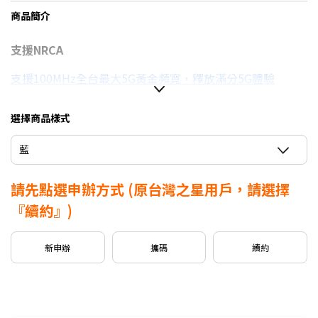
商品簡介
支援NRCA
支援100MHz全台最大5G黃金頻寬，釋放滿分5G體驗
信用卡優惠
選擇商品樣式
台灣大哥大Open Possible聯名卡最高回饋2%
藍
請先點選申辦方式
(原台灣之星用戶，請選擇
『續約』)
新申辦
攜碼
續約