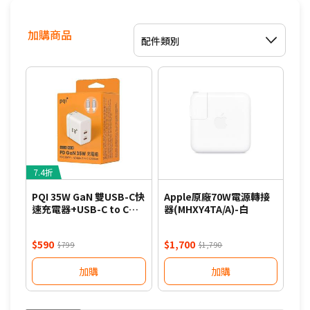
加購商品
配件類別
7.4折
8
PQI 35W GaN 雙USB-C快
Apple原廠70W電源轉接
PQ
速充電器+USB-C to C編
器(MHXY4TA/A)-白
速充
織線組合包-白
織
$590
$1,700
$7
$799
$1,790
加購
加購