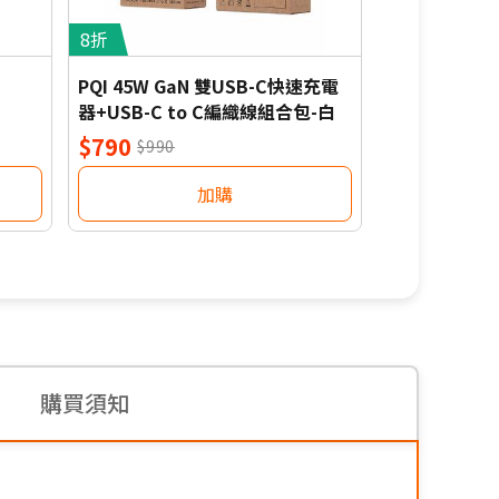
8折
6.3折
PQI 45W GaN 雙USB-C快速充電
Soodatek
器+USB-C to C編織線組合包-白
器-黑
$790
$219
$990
$349
加購
購買須知