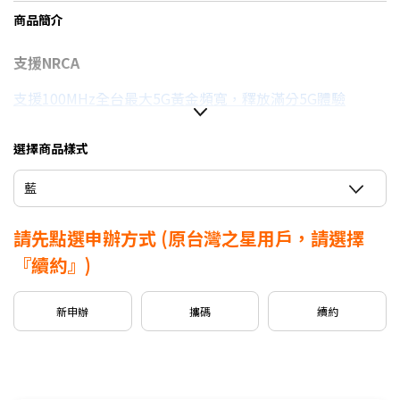
商品簡介
支援NRCA
支援100MHz全台最大5G黃金頻寬，釋放滿分5G體驗
選擇商品樣式
信用卡優惠
藍
台灣大哥大Open Possible聯名卡最高回饋2%
請先點選申辦方式
(原台灣之星用戶，請選擇
『續約』)
新申辦
攜碼
續約