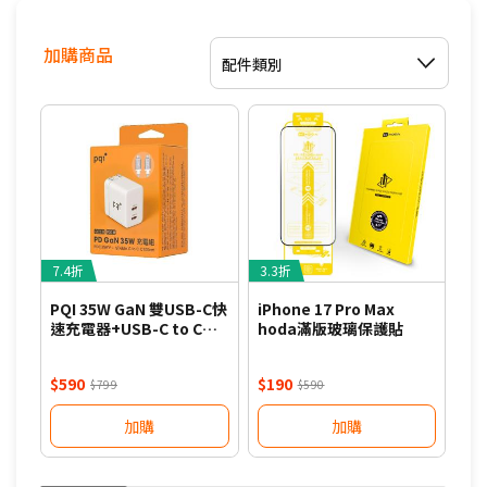
加購商品
配件類別
7.4折
3.3折
3.
PQI 35W GaN 雙USB-C快
iPhone 17 Pro Max
iP
速充電器+USB-C to C編
hoda滿版玻璃保護貼
Ph
織線組合包-白
吸
$590
$190
$1
$799
$590
加購
加購