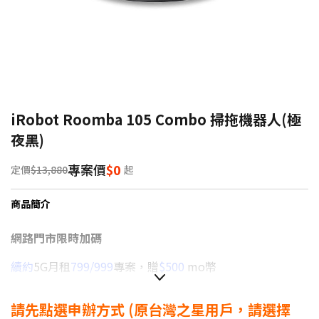
iRobot Roomba 105 Combo 掃拖機器人(極
夜黑)
專案價
$0
定價
$13,880
起
商品簡介
網路門市限時加碼
續約
5G月租
799/999
專案，贈
$500
mo幣
續約
5G月租
1399以上
專案，贈
$1,000
mo幣
請先點選申辦方式
(原台灣之星用戶，請選擇