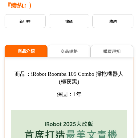
新申請/攜碼
5G月租
599/799
專案，贈
$500
mo幣
『續約』)
新申請/攜碼
5G月租
999以上
專案，贈
$1,000
mo幣
新申辦
攜碼
續約
※可享有之加碼內容依本商品可申辦之專案為主。
信用卡優惠
台灣大哥大Open Possible聯名卡最高回饋2%
商品介紹
商品規格
購買須知
商品：iRobot Roomba 105 Combo 掃拖機器人
(極夜黑)
保固：1年