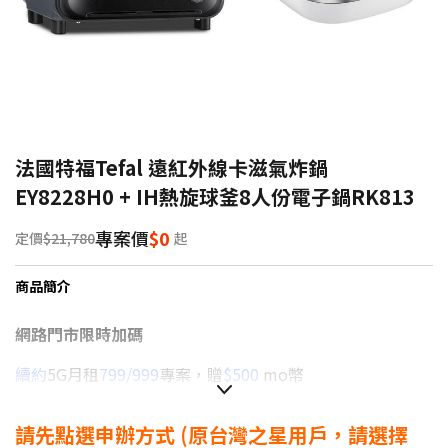
法國特福Tefal 遠紅外線卡滋氣炸鍋
EY8228H0 + IH熱旋球釜8人份電子鍋RK813
專案價
$0
定價
$21,780
起
商品簡介
網路門市限時加碼
續約
5G月租
799/999
專案，贈
$500
mo幣
續約
5G月租
1399以上
專案，贈
$1,000
mo幣
請先點選申辦方式
(原台灣之星用戶，請選擇