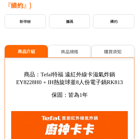
新申請/攜碼
5G月租
599/799
專案，贈
$500
mo幣
『續約』)
新申請/攜碼
5G月租
999以上
專案，贈
$1,000
mo幣
新申辦
攜碼
續約
※可享有之加碼內容依本商品可申辦之專案為主。
信用卡優惠
台灣大哥大Open Possible聯名卡最高回饋2%
商品介紹
商品規格
購買須知
商品：Tefal特福 遠紅外線卡滋氣炸鍋
EY8228H0 + IH熱旋球釜8人份電子鍋RK813
保固：皆為1年