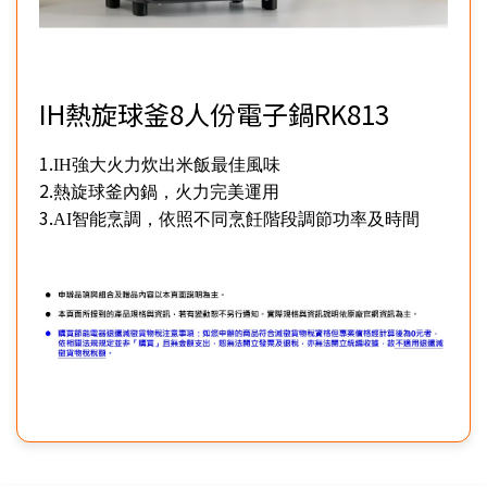
IH熱旋球釜8人份電子鍋RK813
1.
IH
強大火力炊出米飯最佳風味
2.
熱旋球釜內鍋，火力完美運用
3.
AI
智能烹調，依照不同烹飪階段調節功率及時間