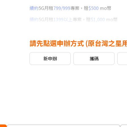
續約
5G月租
799/999
專案，贈
$500
mo幣
續約
5G月租
1399以上
專案，贈
$1,000
mo幣
新申請/攜碼
5G月租
599/799
專案，贈
$500
mo幣
請先點選申辦方式
(原台灣之星
新申請/攜碼
5G月租
999以上
專案，贈
$1,000
mo
※可享有之加碼內容依本商品可申辦之專案為主
新申辦
攜碼
信用卡優惠
台灣大哥大Open Possible聯名卡最高回饋2%
• 360度全方位循環淨化
• 寵物模式強效吸附毛髮
• UVnano紫外線扇葉殺菌