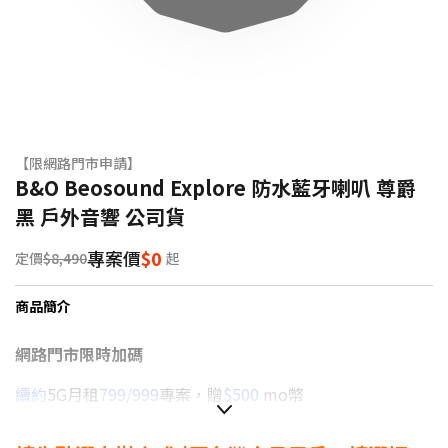
【限網路門市申請】
B&O Beosound Explore 防水藍牙喇叭 尊爵
黑 戶外音響 公司貨
專案價
$0
定價
$8,490
起
商品簡介
網路門市限時加碼
續約
5G月租
799/999
專案，贈
$500
mo幣
續約
5G月租
1399以上
專案，贈
$1,000
mo幣