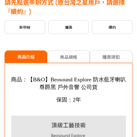
請先點選申辦方式
(原台灣之星用戶，請選擇
新申請/攜碼
5G月租
599/799
專案，贈
$500
mo幣
『續約』)
新申請/攜碼
5G月租
999以上
專案，贈
$1,000
mo幣
新申辦
攜碼
續約
※可享有之加碼內容依本商品可申辦之專案為主。
信用卡優惠
台灣大哥大Open Possible聯名卡最高回饋2%
商品介紹
商品規格
購買須知
商品：【B&O】Beosound Explore 防水藍牙喇叭
尊爵黑 戶外音響 公司貨
保固：2年