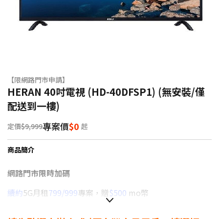
【限網路門市申請】
HERAN 40吋電視 (HD-40DFSP1) (無安裝/僅
配送到一樓)
專案價
$0
定價
$9,999
起
商品簡介
網路門市限時加碼
續約
5G月租
799/999
專案，贈
$500
mo幣
續約
5G月租
1399以上
專案，贈
$1,000
mo幣