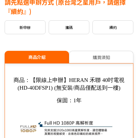
請先點選申辦方式
(原台灣之星用戶，請選擇
新申請/攜碼
5G月租
599/799
專案，贈
$500
mo幣
『續約』)
新申請/攜碼
5G月租
999以上
專案，贈
$1,000
mo幣
新申辦
攜碼
續約
※可享有之加碼內容依本商品可申辦之專案為主。
信用卡優惠
台灣大哥大Open Possible聯名卡最高回饋2%
商品介紹
購買須知
商品：【限線上申辦】HERAN 禾聯 40吋電視
(HD-40DFSP1) (無安裝/商品僅配送到一樓)
保固：1年