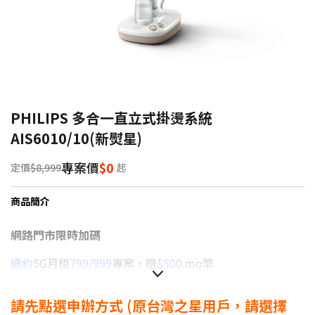
PHILIPS 多合一直立式掛燙系統
AIS6010/10(新熨星)
專案價
$0
定價
$8,999
起
商品簡介
網路門市限時加碼
續約
5G月租
799/999
專案，贈
$500
mo幣
續約
5G月租
1399以上
專案，贈
$1,000
mo幣
請先點選申辦方式
(原台灣之星用戶，請選擇