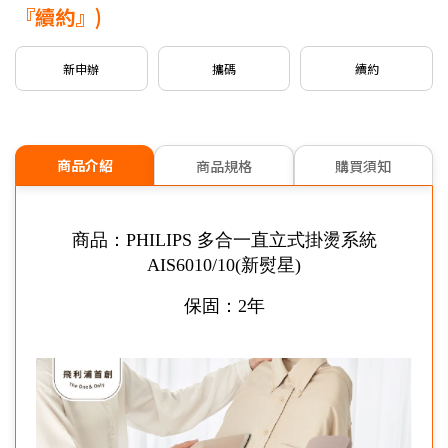
新申請/攜碼
5G月租
599/799
專案，贈
$500
mo幣
『續約』)
新申請/攜碼
5G月租
999以上
專案，贈
$1,000
mo幣
新申辦
攜碼
續約
※可享有之加碼內容依本商品可申辦之專案為主。
信用卡優惠
台灣大哥大Open Possible聯名卡最高回饋2%
商品介紹
商品規格
購買須知
商品：PHILIPS 多合一直立式掛燙系統
AIS6010/10(新熨星)
保固：2年