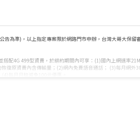
哥大最新公告為準)，以上指定專案限於網路門市申辦，台灣大哥大
個月並搭配4G 499型資費，於綁約期間內可享：(1)國內上網速率
原資費內含傳輸量；(2)網內免費語音通話； (3)每月網外30分
(4)每月月租減免100元優惠。
4個月並搭配4G 599型資費，於綁約期間內可享：(1)國內上網
含傳輸量；(2)網內免費語音通話； (3)每月網外35分鐘免費優
月租減免100元優惠。
(含)以上申辦。
/可抵額度/月租減免優惠不得遞延使用，亦不得要求折給現金或
及其他，且凡當月通話對象超過300個不同門號即視為不當商業使
同一出帳週期內多次申裝/取消4G資費方案，或申裝4G資費方
案前若係使用限制門號數低於300門之資費方案，則於轉換前之
電話。綁約期滿，優惠自動終止，恢復原資費計價及內容(內含