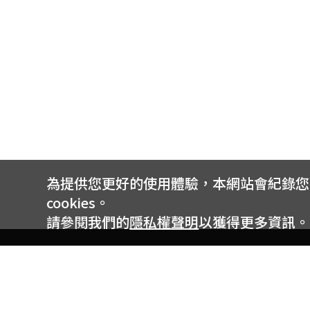
5. 以上活動專案新申裝和攜碼用戶同一身份證
6.《請慎防詐騙》台灣大哥大絕不會以任何形
刷卡資訊！請不要依指示操作，並馬上撥打16
為提供您更好的使用體驗，本網站會紀錄您的 
cookies。
請參閱我們的
隱私權聲明
以獲得更多資訊。