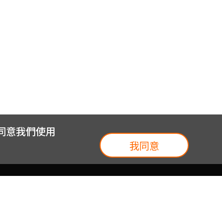
您操作ATM或網路銀行、解除分期付款、提供
您同意我們使用
我同意
我們
台灣大集團