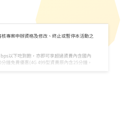
保留審核專案申辦資格及修改、終止或暫停本活動之
21Mbps以下吃到飽，亦即可享超過資費內含國內
鐘免費優惠(4G 499型資費原內含25分鐘，
吃到飽，亦即可享超過資費內含國內上網傳輸量不另計
惠(4G 599型資費原內含30分鐘，每月另加
轉換成其他優惠，且限國內使用，國際漫遊費率另
用，超過前述限額後改依0.08元/秒計收，至
案未滿一個月，該出帳週期之網內免費分鐘數限
使用期間，最高限制門號數仍依原資費方案之數量
上網傳輸量超額將依規定降速)。