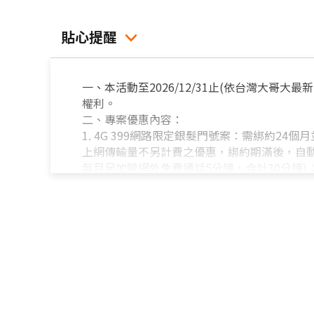
貼心提醒
一、本活動至2026/12/31止(依台灣大
權利。
二、專案優惠內容：
1. 4G 399網路限定銀髮門號案：需綁約24
上網傳輸量不另計費之優惠，綁約期滿後，自動恢復
每月另加贈網外免費通話5分鐘，合計30分鐘)；
2. 4G 499網路限定銀髮門號案：需綁約2
費亦不降速之優惠，綁約期滿後，自動恢復原資費內
贈網外免費通話5分鐘，合計35分鐘)；(4)每月
3. 4G 399/499網路限定銀髮門號案，限60歲
4. 以上優惠，除另有規定外，每月各項免費
計。網內免費語音通話優惠不含加值、影像語音
下一帳單週期始可恢復免費優惠權益。用戶若於
額仍為300個不同門號，惟用戶在轉換資費方
規定。網外免費分鐘數，不含市話、加值及影像