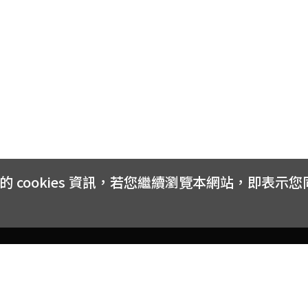
號於9個月內限辦乙門。
式，通知用戶「門號點數到期兌換」、「信用卡誤簽分期」，要求
5反詐騙專線！
cookies 資訊，若您繼續瀏覽本網站，即表示
客戶服務
會員權益
關於