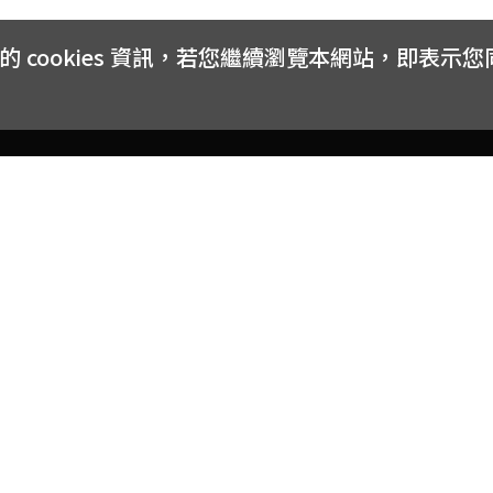
cookies 資訊，若您繼續瀏覽本網站，即表示
客戶服務
會員權益
關於
常見問題
會員隱私與權益
品牌
大宗採購方案
購物條款
網站
訂閱電子報
中獎公告
聯絡
取消訂閱電子報
網路安全標章
合作
購物折價券使用辦法
反詐騙小叮嚀