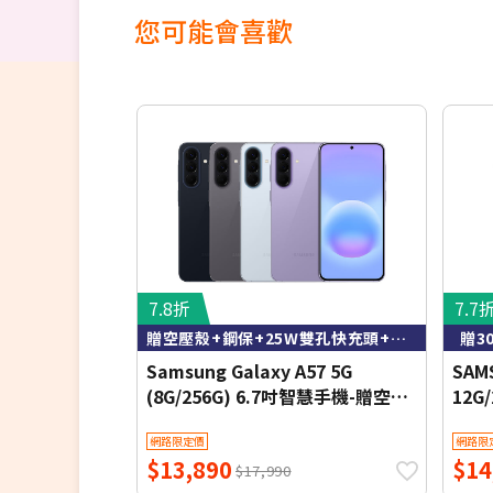
您可能會喜歡
7.8折
7.7
贈空壓殼+鋼保+25W雙孔快充頭+掛繩+韓版包+支架+噴劑
贈3
Samsung Galaxy A57 5G
SAMS
(8G/256G) 6.7吋智慧手機-贈空壓
12G
殼+鋼化保貼+25W雙孔快充頭+掛
機(
網路限定價
網路限
繩+韓版包+指環支架+噴劑
$13,890
$14
$17,990