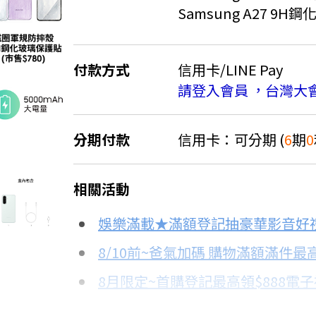
Samsung A27 9H
付款方式
信用卡/LINE Pay
請登入會員 ，台灣大
9折
分期付款
信用卡：可分期 (
6
期
0
＊實際可分期數、適用利率，請以購物
相關活動
信用卡分期
娛樂滿載★滿額登記抽豪華影音好
分期數
每期金額
8/10前~爸氣加碼 購物滿額滿件最高
8月限定~首購登記最高領$888電
3期 0利率
$3,996
台灣大哥大Open Possible聯名