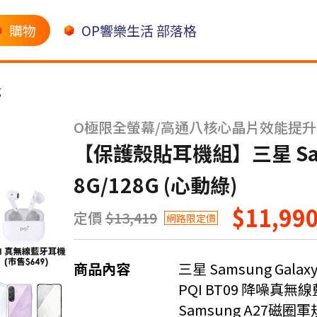
購物
OP響樂生活 部落格
g
O極限全螢幕/高通八核心晶片效能提升
【保護殼貼耳機組】三星 Samsu
8G/128G (心動綠)
$11,99
定價
$13,419
網路限定價
商品內容
三星 Samsung Galaxy 
PQI BT09 降噪真無線
Samsung A27磁圈軍