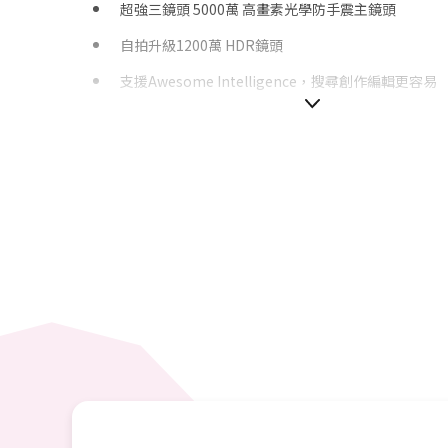
超強三鏡頭 5000萬 高畫素光學防手震主鏡頭
自拍升級1200萬 HDR鏡頭
支援Awesome Intelligence，搜尋創作編輯更容易
大尺寸6.7吋 FHD + Super AMOLED O極限全螢幕
Snapdragon 6 Gen 3八核心晶片 CPU效能再提升
5000mAh超大容量電池 (支援25W超快速充電)
側邊指紋辨識 / 人臉辨識
支援IP64防水防塵 擴充支援記憶卡(最大2TB)
Samsung Wallet 全方位行動支付一手包辦
高達6次作業系統升級和 6年安全性更新售後資安再提