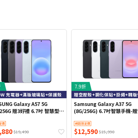
折
7.9折
0W 充電器+滿版玻璃貼+保護殼
UNG Galaxy A57 5G
Samsung Galaxy A37 5G
/256G 贈3好禮 6.7吋 智慧型手
(8G/256G) 6.7吋智慧手機-
公司貨)
殼+鋼化保貼+掛繩+韓版包+
定價
網路限定價
支架+噴劑
,880
$12,590
$19,490
$15,990