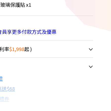
鋼化玻璃保護貼 x1
會員享更多付款方式及優惠
9折
利率
$1,998
起 )
車顯示為主
禮
配合銀行/業者
送$68
子禮券
18家銀行/業者
卡滿額最高回饋25%