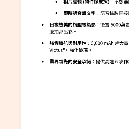
相片編輯 (物件橡皮擦)
：不想要
即時語音轉文字
：語音錄製直接
日夜皆美的旗艦級攝影
：後置 5000
麼拍都出彩。
強悍續航與耐用性
：5,000 mAh 超大
Victus®+ 強化玻璃。
業界領先的安全承諾
：提供高達 6 次作