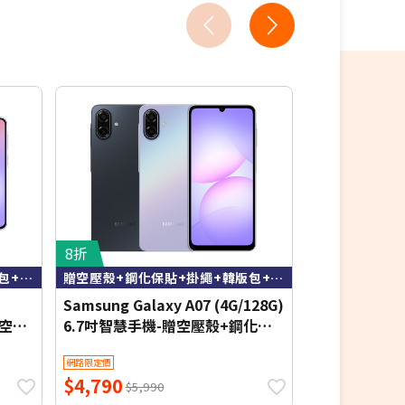
8折
8.4折
贈空壓殼+鋼化保貼+掛繩+韓版包+指環支架+噴劑
贈空壓殼+鋼化保貼+掛繩+韓版包+指環支架+噴劑
※送
Samsung Galaxy A07 (4G/128G)
Samsung Gal
贈空壓
6.7吋智慧手機-贈空壓殼+鋼化保
(12G/256G
指環
貼+掛繩+韓版包+指環支架+噴劑
網路限定價
網路限定價
$4,790
$19,088
$5,990
$2