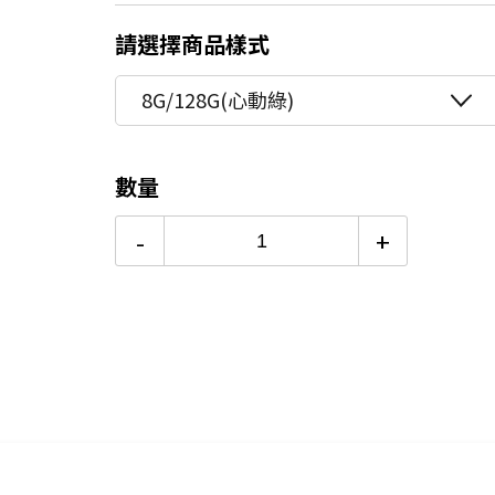
6期 0利率
$1,998
8/15前~指定購物滿額最高回饋25
請選擇商品樣式
★舊機回收★限量加碼10%回饋
6期
$2,138
8G/128G(心動綠)
更多信用卡分期0利率滿額享回饋
12期
$1,069
數量
24期
$549
-
+
升