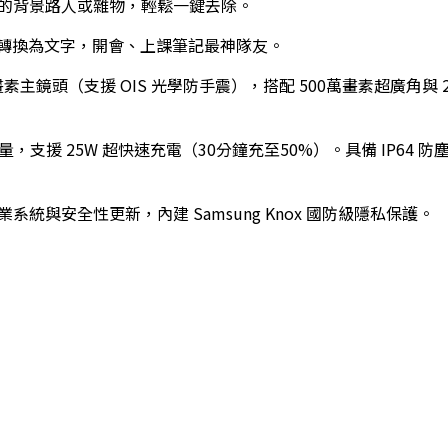
的背景路人或雜物，輕鬆一鍵去除。
轉換為文字，開會、上課筆記最神隊友。
萬畫素主鏡頭（支援 OIS 光學防手震），搭配 500萬畫素超廣角與
電量，支援 25W 超快速充電（30分鐘充至50%）。具備 IP64 防塵防水等級
業系統與安全性更新，內建 Samsung Knox 國防級隱私保護。