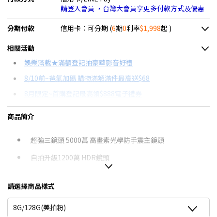
請登入會員 ，台灣大會員享更多付款方式及優惠
分期付款
信用卡：可分期 (
6
期
0
利率
$1,998
起 )
＊實際可分期數、適用利率，請以購物車顯示為主
相關活動
信用卡分期
娛樂滿載★滿額登記抽豪華影音好禮
8/10前~爸氣加碼 購物滿額滿件最高送$68
分期數
每期金額
配合銀行/業者
8月限定~首購登記最高領$888電子禮券
3期 0利率
$3,996
18家銀行/業者
台灣大哥大Open Possible聯名卡滿額最高回饋25%
商品簡介
6期 0利率
$1,998
17家銀行/業者
8/15前~指定購物滿額最高回饋25%
6期
$2,138
18家銀行/業者
★舊機回收★限量加碼10%回饋
超強三鏡頭 5000萬 高畫素光學防手震主鏡頭
更多信用卡分期0利率滿額享回饋
自拍升級1200萬 HDR鏡頭
12期
$1,069
18家銀行/業者
支援Awesome Intelligence，搜尋創作編輯更容易
24期
$549
18家銀行/業者
請選擇商品樣式
大尺寸6.7吋 FHD + Super AMOLED O極限全螢幕
8G/128G(美拍粉)
Snapdragon 6 Gen 3八核心晶片 CPU效能再提升