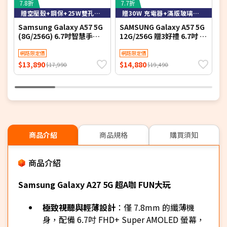
7.8折
7.7折
7
贈空壓殼+鋼保+25W雙孔快充頭+掛繩+韓版包+支架+噴劑
贈30W 充電器+滿版玻璃貼+保護殼
Samsung Galaxy A57 5G
SAMSUNG Galaxy A57 5G
S
(8G/256G) 6.7吋智慧手機-
12G/256G 贈3好禮 6.7吋 智
(
贈空壓殼+鋼化保貼+25W雙
慧型手機(公司貨)
孔快充頭+掛繩+韓版包+指
網路限定價
網路限定價
環支架+噴劑
$13,890
$14,880
$
$17,990
$19,490
商品介紹
商品規格
購買須知
商品介紹
Samsung Galaxy A27 5G 超A咖 FUN大玩
極致視聽與輕薄設計
：僅 7.8mm 的纖薄機
身，配備 6.7吋 FHD+ Super AMOLED 螢幕，