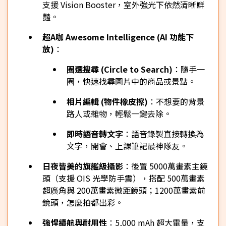
支援 Vision Booster，室外強光下依然清晰鮮
豔。
超A咖 Awesome Intelligence (AI 功能下
放)
：
圈選搜尋 (Circle to Search)
：隨手一
圈，快速找尋圖片中的商品或景點。
相片編輯 (物件橡皮擦)
：不想要的背景
路人或雜物，輕鬆一鍵去除。
即時語音轉文字
：語音錄製直接轉換為
文字，開會、上課筆記最神隊友。
日夜皆美的旗艦級攝影
：後置 5000萬畫素主鏡
頭（支援 OIS 光學防手震），搭配 500萬畫素
超廣角與 200萬畫素微距鏡頭；1200萬畫素前
鏡頭，怎麼拍都出彩。
強悍續航與耐用性
：5,000 mAh 超大電量，支