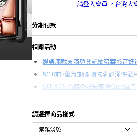
請登入會員 ，台灣大
分期付款
＊實際可分期數、適用利率，請以購物
相關活動
信用卡分期
娛樂滿載★滿額登記抽豪華影音好
分期數
每期金額
8/10前~爸氣加碼 購物滿額滿件最高
8月限定~首購登記最高領$888電
3期
$338
台灣大哥大Open Possible聯名
6期
$169
更多信用卡分期0利率滿額享回饋
請選擇商品樣式
■iPad 全系列配件→點我■
12期
$84
素雅淺駝