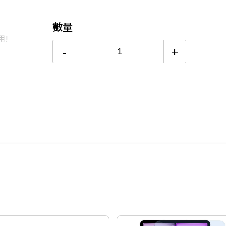
24期
$43
數量
用!
-
+