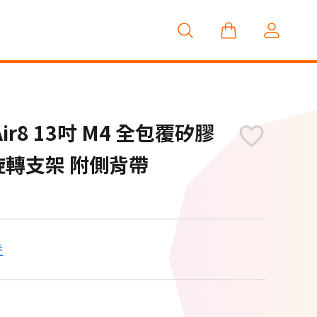
 Air8 13吋 M4 全包覆矽膠
旋轉支架 附側背帶
券
M