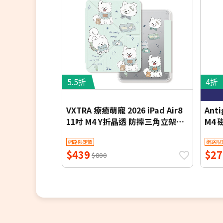
5.5折
4折
VXTRA 療癒萌寵 2026 iPad Air8
Anti
11吋 M4 Y折晶透 防摔三角立架皮
M4
套 含筆槽(笑笑犬)
用膜
網路限定價
網路限
$439
$27
$800