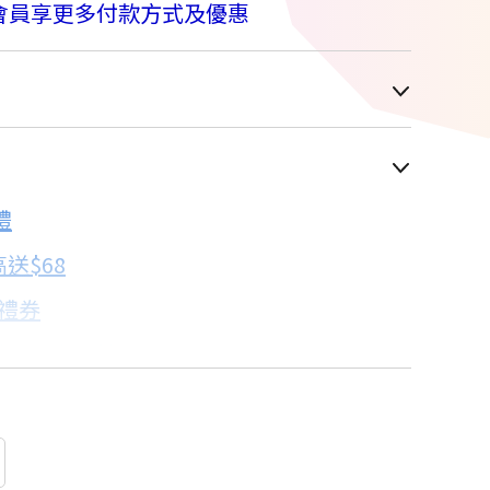
會員享更多付款方式及優惠
車顯示為主
禮
配合銀行/業者
送$68
子禮券
18家銀行/業者
卡滿額最高回饋25%
18家銀行/業者
18家銀行/業者