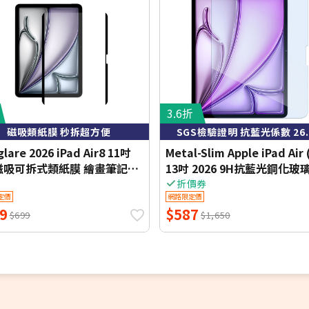
3.6折
磁吸類紙膜 秒拆超方便
SGS檢驗證明 抗藍光係數 26.
glare 2026 iPad Air8 11吋
Metal-Slim Apple iPad Air 
 磁吸可拆式類紙膜 繪畫筆記專
13吋 2026 9H抗藍光鋼化玻
保護貼
貼
折價券
定價
網路限定價
9
$587
$699
$1,650