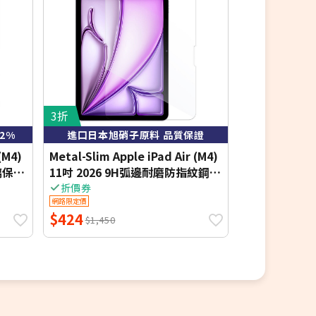
3折
3折
2%
進口日本旭硝子原料 品質保證
SGS檢驗證明
(M4)
Metal-Slim Apple iPad Air (M4)
Metal-Slim A
璃保護
11吋 2026 9H弧邊耐磨防指紋鋼化
11吋 2025
玻璃保護貼
貼
折價券
折價券
網路限定價
網路限定價
$424
$424
$1,450
$1,450