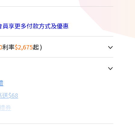
會員享更多付款方式及優惠
0
利率
$2,675
起 )
車顯示為主
禮
配合銀行/業者
送$68
子禮券
18家銀行/業者
卡滿額最高回饋25%
17家銀行/業者