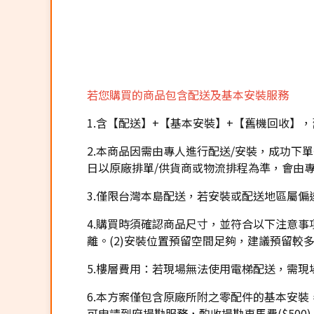
若您購買的商品包含配送及基本安裝服務
1.含【配送】+【基本安裝】+【舊機回收
2.本商品因需由專人進行配送/安裝，成功下
日以原廠排單/供貨商或物流排程為準，會由
3.僅限台灣本島配送，若安裝或配送地區屬
4.購買時須確認商品尺寸，並符合以下注意事項
離。(2)安裝位置預留空間足夠，建議預留較
5.樓層費用：若現場無法使用電梯配送，需現場
6.本方案僅包含原廠所附之零配件的基本安
可申請到府場勘服務，酌收場勘車馬費($500)