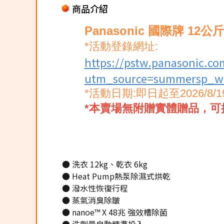
商品介紹
Panasonic 國際牌 1
*活動登錄網址:
https://pstw.panasonic.co
utm_source=summersp_we
*活動日期:即日起至2026/8/1
*本賣場無附贈實體贈品，可
● 洗衣 12kg、乾衣 6kg
● Heat Pump熱泵除濕式烘乾
● 潑水性恢復行程
● 蒸氣消臭除皺
● nanoe™ X 48兆 強效槽除菌
● 洗劑量自動精準投入