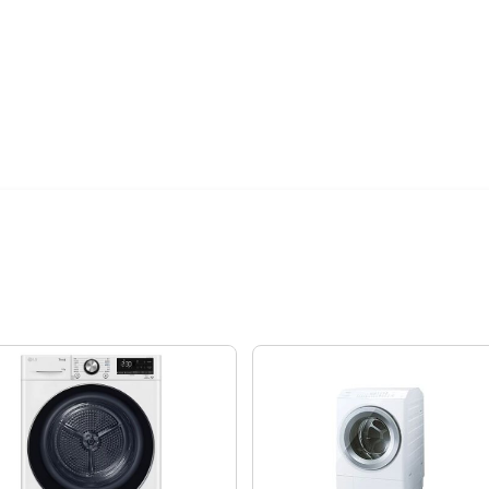
2萬內首選！13-15KG洗衣機評
12期 0利率
$5,350
18期 0利率
$3,566
24期 0利率
$2,675