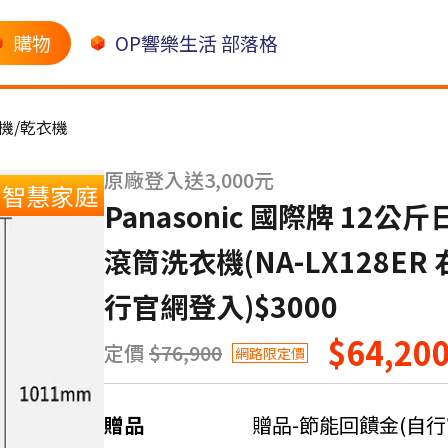
購物
OP響樂生活 部落格
機/乾衣機
原廠登入送3,000元
智慧家庭
Panasonic 國際牌 1
滾筒洗衣機(NA-LX128ER
行官網登入)$3000
$64,20
定價
$76,900
網路限定價
贈品
贈品-節能回饋金(自行官