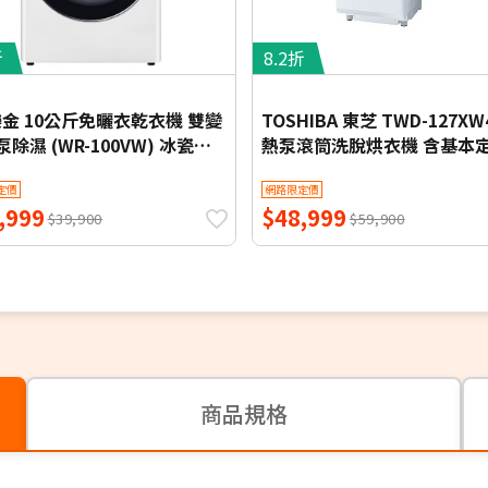
折
8.2折
 樂金 10公斤免曬衣乾衣機 雙變
TOSHIBA 東芝 TWD-127XW
除濕 (WR-100VW) 冰瓷白
熱泵滾筒洗脫烘衣機 含基本
本定位安裝【限時優惠】
裝
定價
網路限定價
,999
$48,999
$39,900
$59,900
商品規格