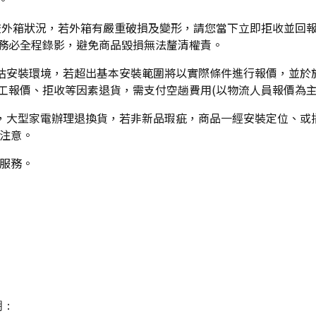
檢查外箱狀況，若外箱有嚴重破損及變形，請您當下立即拒收並回報
務必全程錄影，避免商品毀損無法釐清權責。
評估安裝環境，若超出基本安裝範圍將以實際條件進行報價，並於
工報價、拒收等因素退貨，需支付空趟費用(以物流人員報價為主
則，大型家電辦理退換貨，若非新品瑕疵，商品一經安裝定位、或
請注意。
倉服務。
明：