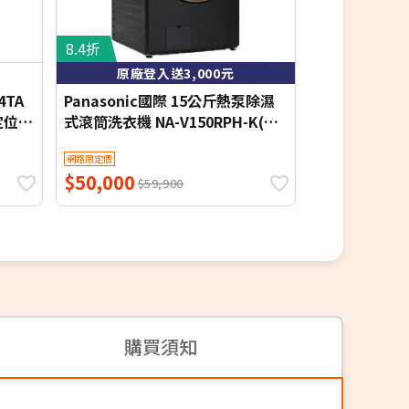
8.4折
8.1折
原廠登入送3,000元
4TA
Panasonic國際 15公斤熱泵除濕
LG 樂金 15
定位安
式滾筒洗衣機 NA-V150RPH-K(夜
筒洗衣機 雲霧白
幕黑) 含基本安裝 贈品-節能回饋金
本定位安裝
網路限定價
網路限定價
(自行官網登入)$3000【限時優
$50,000
$26,518
惠】
$59,900
$3
購買須知