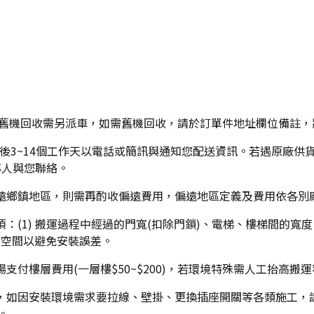
】，舊機回收需另派車，如需舊機回收，請於訂單件地址欄位備註
單後3~14個工作天以電話或簡訊與通知您配送資訊。若遇原廠
專人與您聯絡。
偏遠鄉鎮地區，則需再酌收偏遠費用，偏遠地區定義及費用依各別
：(1) 搬運過程中經過的門寬(扣除門鎖)、電梯、樓梯間的寬度
多空間以避免安裝誤差。
支付樓層費用(一層樓$50~$200)，若環境特殊需人工抬高
裝，如因安裝環境需求要拉線、壁掛、更換插座開關等各類施工，
。