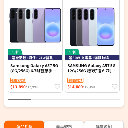
7.8折
7.7折
7
贈空壓殼+鋼保+25W雙孔快充頭+掛繩+韓版包+支架+噴劑
贈30W 充電器+滿版玻璃貼+保護殼
Samsung Galaxy A57 5G
SAMSUNG Galaxy A57 5G
S
(8G/256G) 6.7吋智慧手機-
12G/256G 贈3好禮 6.7吋 智
(
贈空壓殼+鋼化保貼+25W雙
慧型手機(公司貨)
孔快充頭+掛繩+韓版包+指
網路限定價
網路限定價
環支架+噴劑
$13,890
$14,880
$
$17,990
$19,490
商品介紹
商品規格
購買須知