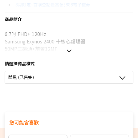
8月限定~首購登記最高領$888電子禮券
3期 0利率
$5,329
18家銀行/業者
台灣大哥大Open Possible聯名卡滿額最高回饋25%
商品簡介
6期 0利率
$2,664
17家銀行/業者
8/15前~指定購物滿額最高回饋25%
6.7吋 FHD+ 120Hz
12期 0利率
$1,332
7家銀行/業者
★舊機回收★限量加碼10%回饋
Samsung Exynos 2400 十核心處理器
更多信用卡分期0利率滿額享回饋
6期
$2,851
18家銀行/業者
50MP三鏡頭+前置12MP
點我看▶S25系列專用配件
OIS 光學防手震、4900mAh
12期
$1,425
18家銀行/業者
厚度僅7.4mm，重量僅190克
請選擇商品樣式
Galaxy AI、IP68防塵防水
24期
$732
18家銀行/業者
酷黑 (已售完)
您可能會喜歡