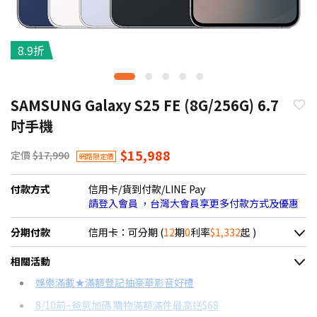
8.9折
SAMSUNG Galaxy S25 FE (8G/256G) 6.7
吋手機
$15,988
定價
$17,990
網路限定價
付款方式
信用卡/貨到付款/LINE Pay
請登入會員 ，台灣大會員享更多付款方式及優惠
分期付款
信用卡：可分期 (
12
期
0
利率
$1,332
起 )
＊實際可分期數、適用利率，請以購物車顯示為主
相關活動
信用卡分期
娛樂滿載★滿額登記抽豪華影音好禮
8/10前~爸氣加碼 購物滿額滿件最高送$68
分期數
每期金額
配合銀行/業者